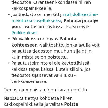
tiedostoa Karanteeni-kohdassa hiiren
kakkospainikkeella.
Jos tiedosto on merkitty
mahdollisesti ei-
•
toivotuksi sovellukseksi
,
Palauta ja sulje
pois
-asetus on käytössä. Katso myös
Poikkeukset
.
Pikavalikossa on myös
Palauta
•
kohteeseen
-vaihtoehto, jonka avulla voit
palauttaa tiedoston muuhun sijaintiin
kuin mistä se on poistettu.
Palautustoiminto ei ole käytettävissä
•
kaikissa tapauksissa, kuten silloin, jos
tiedostot sijaitsevat vain luku -
verkkoasemassa.
Tiedostojen poistaminen karanteenista
Napsauta tiettyä kohdetta hiiren
kakkospainikkeella ja valitse
Poista