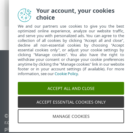
Premium
>
Tuotteen ESET Smart Security
Premium käsitteleminen
>
Työkalut
>
Your account, your cookies
Karanteeni
choice
We and our partners use cookies to give you the best
optimized online experience, analyze our website traffic,
and serve you with personalized ads. You can agree to the
collection of all cookies by clicking "Accept all and close",
decline all non-essential cookies by choosing "Accept
essential cookies only", or adjust your cookie settings by
clicking "Manage cookies". You also have the right to
withdraw your consent or change your cookie preferences
Näytä tietokonesivusto
anytime by clicking the "Manage cookies" link in our website
footer or in your account settings (if available). For more
End of Life
information, see our
Cookie Policy
.
ESET-tietämyskanta
ESET-foorumi
ACCEPT ALL AND CLOSE
ESET Status Portal
Alueellinen tuki
ACCEPT ESSENTIAL COOKIES ONLY
© 1992 - 2025 ESET, spol. s
Evästeiden hallinta
MANAGE COOKIES
r.o. – Kaikki oikeudet
Evästekäytäntö
pidätetään.