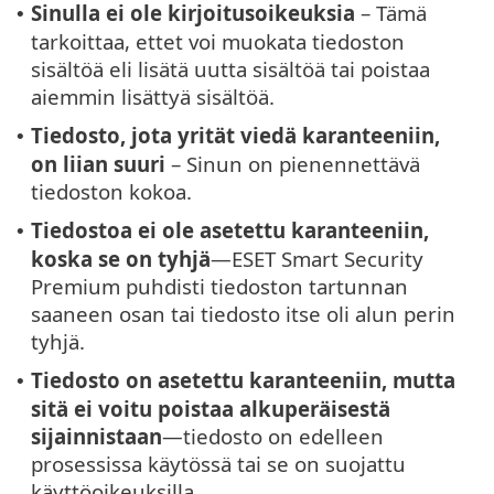
Sinulla ei ole kirjoitusoikeuksia
– Tämä
•
tarkoittaa, ettet voi muokata tiedoston
sisältöä eli lisätä uutta sisältöä tai poistaa
aiemmin lisättyä sisältöä.
Tiedosto, jota yrität viedä karanteeniin,
•
on liian suuri
– Sinun on pienennettävä
tiedoston kokoa.
Tiedostoa ei ole asetettu karanteeniin,
•
koska se on tyhjä
—ESET Smart Security
Premium puhdisti tiedoston tartunnan
saaneen osan tai tiedosto itse oli alun perin
tyhjä.
Tiedosto on asetettu karanteeniin, mutta
•
sitä ei voitu poistaa alkuperäisestä
sijainnistaan
—tiedosto on edelleen
prosessissa käytössä tai se on suojattu
käyttöoikeuksilla.