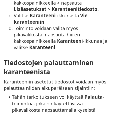
kakkospainikkeella > napsauta
Lisäasetukset
>
Karanteenitiedosto
.
c.
Valitse
Karanteeni
-ikkunasta
Vie
karanteeniin
d.
Toiminto voidaan valita myös
pikavalikosta: napsauta hiiren
kakkospainikkeella
Karanteeni
-ikkunaa ja
valitse
Karanteeni
.
Tiedostojen palauttaminen
karanteenista
Karanteeniin asetetut tiedostot voidaan myös
palauttaa niiden alkuperäiseen sijaintiin:
Tähän tarkoitukseen voi käyttää
Palauta
-
•
toimintoa, joka on käytettävissä
pikavalikosta napsauttamalla kyseistä