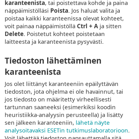
karanteenista
, tai poistettava kohde ja paina
näppäimistölläsi
Poista
. Jos haluat valita ja
poistaa kaikki karanteenissa olevat kohteet,
voit painaa näppäimistöllä
Ctrl + A
ja sitten
Delete
. Poistetut kohteet poistetaan
laitteesta ja karanteenista pysyvästi.
Tiedoston lähettäminen
karanteenista
Jos olet liittänyt karanteeniin epäilyttävän
tiedoston, jota ohjelma ei ole havainnut, tai
jos tiedosto on määritetty virheellisesti
tartunnan saaneeksi (esimerkiksi koodin
heuristiikka-analyysin perusteella) ja lisätty
sen jälkeen karanteeniin,
lähetä näyte
analysoitavaksi ESETin tutkimuslaboratorioon
.
Voit lähettää tiedoston napsauttamalla sitä