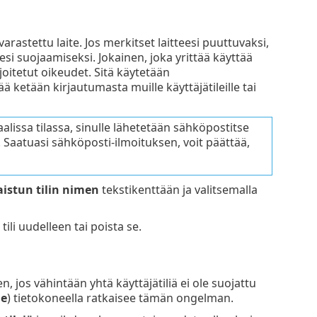
rastettu laite. Jos merkitset laitteesi puuttuvaksi,
jesi suojaamiseksi. Jokainen, joka yrittää käyttää
 rajoitetut oikeudet. Sitä käytetään
ä ketään kirjautumasta muille käyttäjätileille tai
aalissa tilassa, sinulle lähetetään sähköpostitse
i. Saatuasi sähköposti-ilmoituksen, voit päättää,
aistun tilin nimen
tekstikenttään ja valitsemalla
tili uudelleen tai poista se.
n, jos vähintään yhtä käyttäjätiliä ei ole suojattu
le
) tietokoneella ratkaisee tämän ongelman.