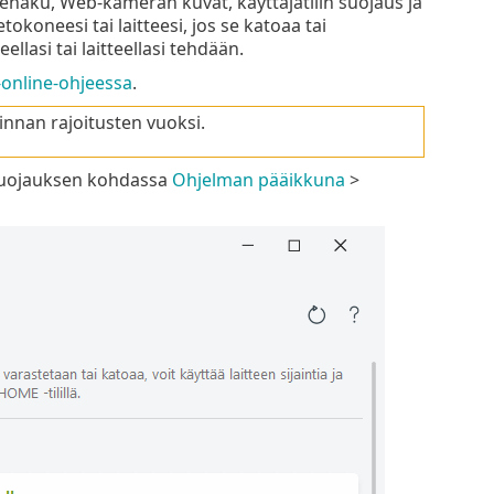
tehaku, Web-kameran kuvat, käyttäjätilin suojaus ja
okoneesi tai laitteesi, jos se katoaa tai
llasi tai laitteellasi tehdään.
online-ohjeessa
.
llinnan rajoitusten vuoksi.
 suojauksen kohdassa
Ohjelman pääikkuna
>