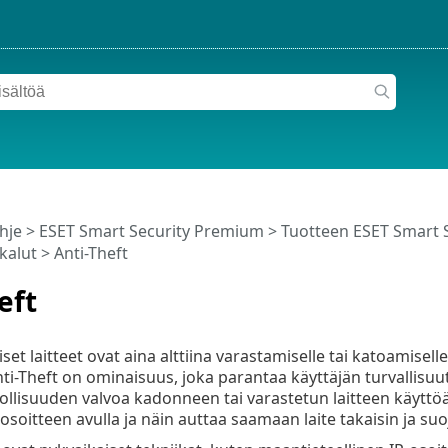
hje
>
ESET Smart Security Premium
>
Tuotteen ESET Smart 
kalut
> Anti-Theft
eft
et laitteet ovat aina alttiina varastamiselle tai katoamisell
ti-Theft on ominaisuus, joka parantaa käyttäjän turvallisuutt
llisuuden valvoa kadonneen tai varastetun laitteen käyttöä j
-osoitteen avulla ja näin auttaa saamaan laite takaisin ja su