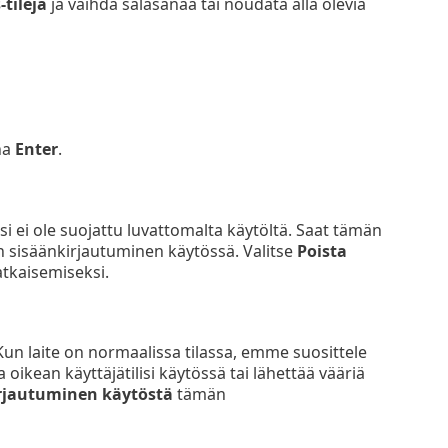
tilejä
ja vaihda salasanaa tai noudata alla olevia
na
Enter
.
äsi ei ole suojattu luvattomalta käytöltä. Saat tämän
en sisäänkirjautuminen käytössä. Valitse
Poista
tkaisemiseksi.
. Kun laite on normaalissa tilassa, emme suosittele
ikean käyttäjätilisi käytössä tai lähettää vääriä
rjautuminen käytöstä
tämän