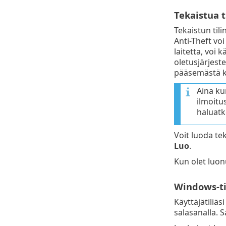
Tekaistua ti
Tekaistun til
Anti-Theft voi
laitetta, voi k
oletusjärjeste
pääsemästä kä
Aina kun
ilmoitu
haluatk
Voit luoda tek
Luo
.
Kun olet luonu
Windows-ti
Käyttäjätiliäs
salasanalla. S