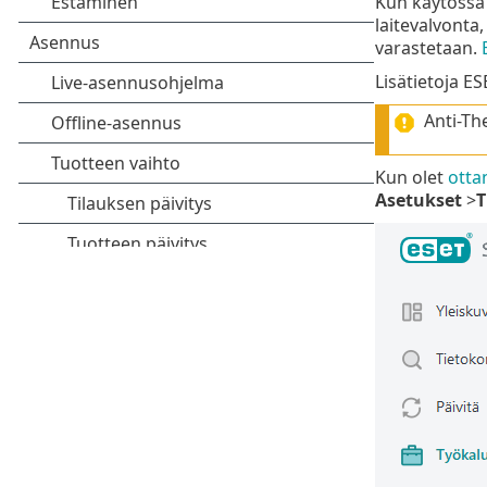
Kun käytössä 
laitevalvonta,
varastetaan.
Lisätietoja E
Anti-The
Kun olet
otta
Asetukset
>
T