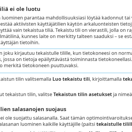
liä ei ole luotu
in luominen parantaa mahdollisuuksiasi löytää kadonnut tai va
 estää aktiivisten käyttäjätilien käytön arkaluonteisten tieto
äyttää vain tekaistua tiliä. Tekaistu tili on vierastili, jolla on
lmätilinä, kunnes laite on merkitty talteen saaduksi – se estä
yttäjän tietoihin.
 joku kirjautuu tekaistulle tilille, kun tietokoneesi on norm
s, jossa on tietoja epäilyttävästä toiminnasta tietokoneellas
o merkitä tietokoneen puuttuvaksi.
aistun tilin valitsemalla
Luo tekaistu tili
, kirjoittamalla
tek
t tekaistun tilin, valitse
Tekaistun tilin asetukset
ja nimeä 
lien salasanojen suojaus
i ei ole suojattu salasanalla. Saat tämän optimointivaroitukse
alasanan luominen kaikille käyttäjille (paitsi
tekaistulle tilil