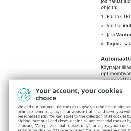
Jos haluat luo
ohjeita:
1.
Paina CTRL
2.
Valitse
Vai
3.
Jätä
Vanha
4.
Kirjoita sa
Automaatti
Käyttäjätilill
optimointivar
automaattin
Your account, your cookies
Automaattin
choice
Automaattine
We and our partners use cookies to give you the best optimize
käyttämään au
online experience, analyze our website traffic, and serve you wit
hälytyksiä ka
personalized ads. You can agree to the collection of all cookies b
optimointion
clicking "Accept all and close", decline all non-essential cookies b
choosing "Accept essential cookies only", or adjust your cooki
settings by clicking "Manage cookies". You also have the right t