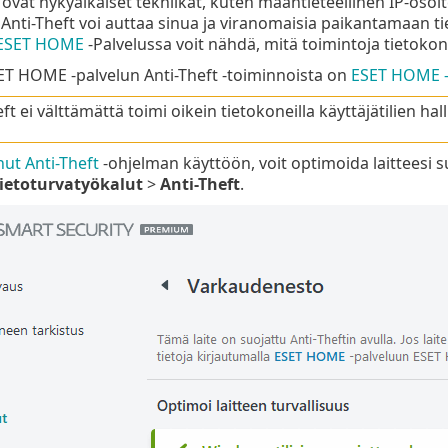
ovat nykyaikaiset tekniikat, kuten maantieteellinen IP-osoi
 Anti-Theft voi auttaa sinua ja viranomaisia paikantamaan tiet
ESET HOME
-Palvelussa voit nähdä, mitä toimintoja tietokonee
SET HOME -palvelun Anti-Theft -toiminnoista on
ESET HOME -
ft ei välttämättä toimi oikein tietokoneilla käyttäjätilien ha
nut Anti-Theft
-ohjelman käyttöön, voit optimoida laitteesi
ietoturvatyökalut
>
Anti-Theft
.