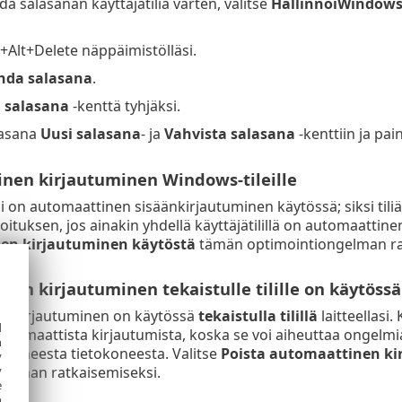
da salasanan käyttäjätiliä varten, valitse
HallinnoiWindows-
+Alt+Delete näppäimistölläsi.
hda salasana
.
 salasana
-kenttä tyhjäksi.
lasana
Uusi salasana
- ja
Vahvista salasana
-kenttiin ja pai
nen kirjautuminen Windows-tileille
äsi on automaattinen sisäänkirjautuminen käytössä; siksi tili
oituksen, jos ainakin yhdellä käyttäjätilillä on automaattin
en kirjautuminen käytöstä
tämän optimointiongelman ra
en kirjautuminen tekaistulle tilille on käytössä
n kirjautuminen on käytössä
tekaistulla tilillä
laitteellasi
d
tomaattista kirjautumista, koska se voi aiheuttaa ongelmia o
h
donneesta tietokoneesta. Valitse
Poista automaattinen ki
y
gelman ratkaisemiseksi.
y
e
o