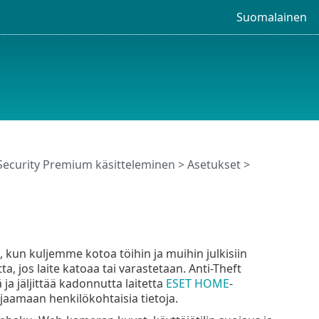
Suomalainen
Security Premium käsitteleminen
>
Asetukset
>
e, kun kuljemme kotoa töihin ja muihin julkisiin
a, jos laite katoaa tai varastetaan. Anti-Theft
a jäljittää kadonnutta laitetta
ESET HOME
-
ojaamaan henkilökohtaisia tietoja.