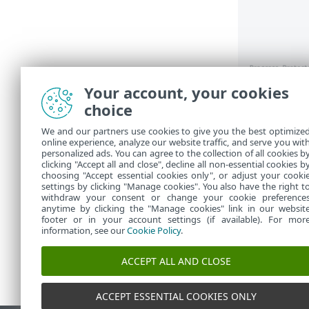
Your account, your cookies
Saat avattua 
choice
Voit kopi
•
We and our partners use cookies to give you the best optimize
vianmääri
online experience, analyze our website traffic, and serve you wit
Avaa ESET
•
personalized ads. You can agree to the collection of all cookies b
tunnistus
clicking "Accept all and close", decline all non-essential cookies b
choosing "Accept essential cookies only", or adjust your cooki
settings by clicking "Manage cookies". You also have the right t
withdraw your consent or change your cookie preference
anytime by clicking the "Manage cookies" link in our websit
footer or in your account settings (if available). For mor
information, see our
Cookie Policy
.
ACCEPT ALL AND CLOSE
ACCEPT ESSENTIAL COOKIES ONLY