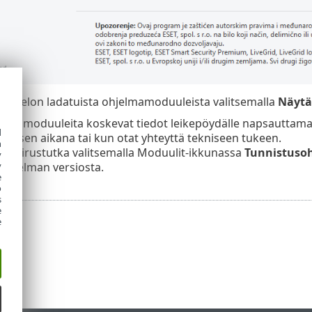
luettelon ladatuista ohjelmamoduuleista valitsemalla
Näytä
oida moduuleita koskevat tiedot leikepöydälle napsauttama
d
tyksen aikana tai kun otat yhteyttä tekniseen tukeen.
h
in virustutka valitsemalla Moduulit-ikkunassa
Tunnistuso
y
ohjelman versiosta.
y
e
o
s
e
e