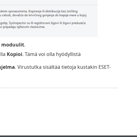
 moduulit
.
lla
Kopioi
. Tämä voi olla hyödyllistä
hjelma
. Virustutka sisältää tietoja kustakin ESET-