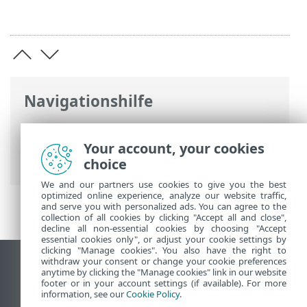
Navigationshilfe
ESET Online-Hilfe
>
ESET Smart Security
Premium
>
Installation
> Upgrade auf
Your account, your cookies
eine aktuellere Version
choice
We and our partners use cookies to give you the best
optimized online experience, analyze our website traffic,
and serve you with personalized ads. You can agree to the
collection of all cookies by clicking "Accept all and close",
decline all non-essential cookies by choosing "Accept
essential cookies only", or adjust your cookie settings by
clicking "Manage cookies". You also have the right to
withdraw your consent or change your cookie preferences
Desktop-Site anzeigen
anytime by clicking the "Manage cookies" link in our website
footer or in your account settings (if available). For more
End of Life
information, see our
Cookie Policy
.
ESET Knowledgebase