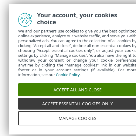
Your account, your cookies
choice
We and our partners use cookies to give you the best optimize
online experience, analyze our website traffic, and serve you wit
personalized ads. You can agree to the collection of all cookies b
clicking "Accept all and close", decline all non-essential cookies b
choosing "Accept essential cookies only", or adjust your cooki
settings by clicking "Manage cookies". You also have the right t
withdraw your consent or change your cookie preference
anytime by clicking the "Manage cookies" link in our websit
footer or in your account settings (if available). For mor
information, see our
Cookie Policy
.
ACCEPT ALL AND CLOSE
ACCEPT ESSENTIAL COOKIES ONLY
MANAGE COOKIES