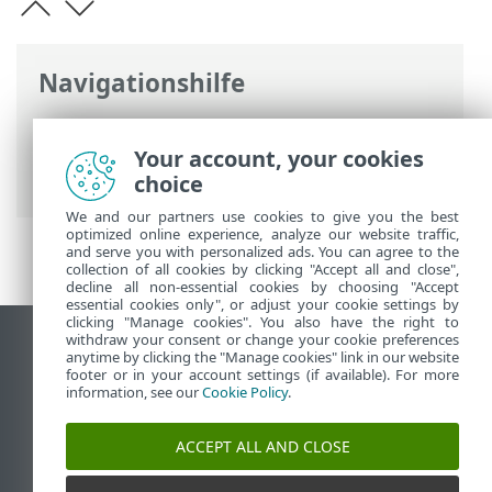
Navigationshilfe
ESET Online-Hilfe
>
ESET Smart Security
Premium
>
Produktaktivierung
>
Your account, your cookies
Kostenlose Testversion aktivieren
choice
We and our partners use cookies to give you the best
optimized online experience, analyze our website traffic,
and serve you with personalized ads. You can agree to the
collection of all cookies by clicking "Accept all and close",
decline all non-essential cookies by choosing "Accept
essential cookies only", or adjust your cookie settings by
clicking "Manage cookies". You also have the right to
withdraw your consent or change your cookie preferences
Desktop-Site anzeigen
anytime by clicking the "Manage cookies" link in our website
footer or in your account settings (if available). For more
End of Life
information, see our
Cookie Policy
.
ESET Knowledgebase
ESET-Forum
ACCEPT ALL AND CLOSE
ESET Status Portal
Regionaler Support