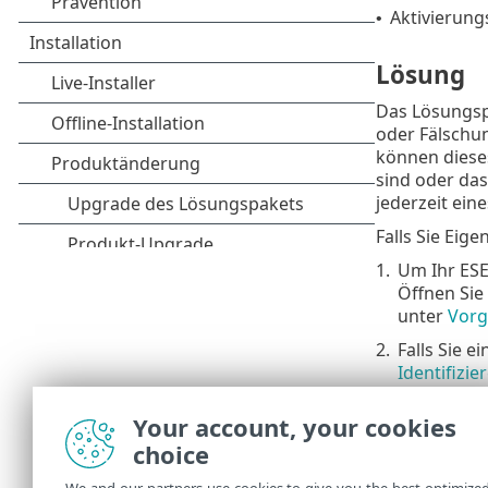
Aktivierun
•
Lösung
Das Lösungspa
oder Fälschu
können diese
sind oder das
jederzeit eine
Falls Sie Eig
1.
Um Ihr ESE
Öffnen Sie
unter
Vorg
2.
Falls Sie 
Identifizi
3.
Falls Sie si
Your account, your cookies
Wenn Sie kei
choice
Lösungspaket 
ESET HOME
-