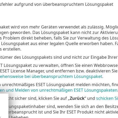
gsfehler aufgrund von überbeanspruchtem Lösungspaket
ket wird von mehr Geräten verwendet als zulässig. Möglic
ngen geworden. Das Lösungspaket kann nicht zur Aktivieru
s Problem direkt beheben, falls Sie zur Verwaltung des L
 Lösungspaket aus einer legalen Quelle erworben haben. Fa
s erstellen.
entümer des Lösungspakets sind und nicht zur Eingabe Ihre
T Lösungspaket zu verwalten, öffnen Sie einen Webbrowser
 ESET License Manager, und entfernen bzw. deaktivieren Sie
ehensweise bei überbeanspruchtem Lösungspaket
.
ein unrechtmäßiges ESET Lösungspaket melden möchten, fin
eren und Melden von unrechtmäßigen ESET Lösungspaketen
ch nicht sicher sind, klicken Sie auf „
Zurück
“ und
schicken S
n Lösungspaketinhaber sind, wenden Sie sich an den Besitz
überbeansprucht ist und Sie Ihr ESET Produkt nicht aktivi
Portal beheben.