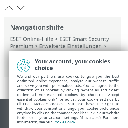
Navigationshilfe
ESET Online-Hilfe
>
ESET Smart Security
Premium
>
Erweiterte Einstellungen
>
Benachrichtigungen
>
Microsoft
Windows® update
> Dialogfenster –
Your account, your cookies
System-Updates
choice
We and our partners use cookies to give you the best
optimized online experience, analyze our website traffic,
and serve you with personalized ads. You can agree to the
collection of all cookies by clicking "Accept all and close",
decline all non-essential cookies by choosing "Accept
essential cookies only", or adjust your cookie settings by
clicking "Manage cookies". You also have the right to
withdraw your consent or change your cookie preferences
Desktop-Site anzeigen
anytime by clicking the "Manage cookies" link in our website
footer or in your account settings (if available). For more
End of Life
information, see our
Cookie Policy
.
ESET Knowledgebase