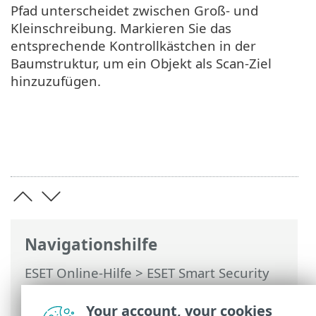
Pfad unterscheidet zwischen Groß- und
Kleinschreibung. Markieren Sie das
entsprechende Kontrollkästchen in der
Baumstruktur, um ein Objekt als Scan-Ziel
hinzuzufügen.
Navigationshilfe
ESET Online-Hilfe
>
ESET Smart Security
Premium
>
Erweiterte Einstellungen
>
Prüfungen
>
Geräte-Scan
> Zu prüfende
Your account, your cookies