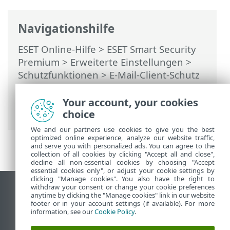
Navigationshilfe
ESET Online-Hilfe
>
ESET Smart Security
Premium
>
Erweiterte Einstellungen
>
Schutzfunktionen
>
E-Mail-Client-Schutz
>
Verwaltung von Adresslisten
>
Adresslisten
> Adresse
Your account, your cookies
hinzufügen/bearbeiten
choice
We and our partners use cookies to give you the best
optimized online experience, analyze our website traffic,
and serve you with personalized ads. You can agree to the
collection of all cookies by clicking "Accept all and close",
decline all non-essential cookies by choosing "Accept
essential cookies only", or adjust your cookie settings by
clicking "Manage cookies". You also have the right to
withdraw your consent or change your cookie preferences
Desktop-Site anzeigen
anytime by clicking the "Manage cookies" link in our website
footer or in your account settings (if available). For more
End of Life
information, see our
Cookie Policy
.
ESET Knowledgebase