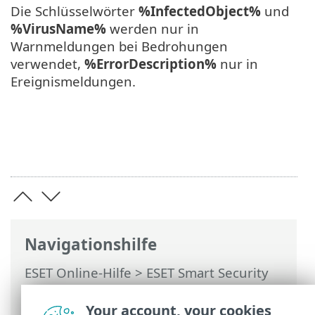
Die Schlüsselwörter
%InfectedObject%
und
%VirusName%
werden nur in
Warnmeldungen bei Bedrohungen
verwendet,
%ErrorDescription%
nur in
Ereignismeldungen.
Navigationshilfe
ESET Online-Hilfe
>
ESET Smart Security
Premium
>
Erweiterte Einstellungen
>
Benachrichtigungen
>
Desktophinweise
Your account, your cookies