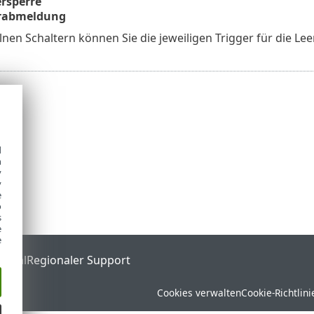
rsperre
rabmeldung
lnen Schaltern können Sie die jeweiligen Trigger für die Le
d
h
y
y
e
o
s
e
e
ortal
Regionaler Support
Cookies verwalten
Cookie-Richtlini