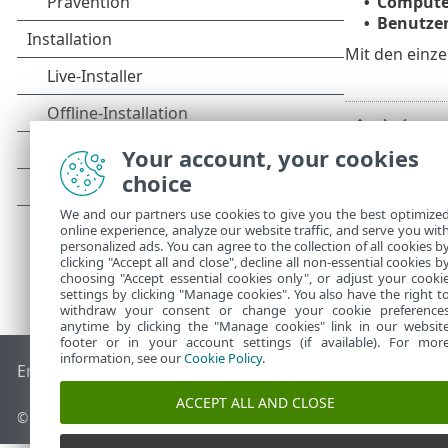
Compute
•
Benutze
•
Mit den einze
Your account, your cookies
choice
We and our partners use cookies to give you the best optimize
online experience, analyze our website traffic, and serve you wit
personalized ads. You can agree to the collection of all cookies b
clicking "Accept all and close", decline all non-essential cookies b
choosing "Accept essential cookies only", or adjust your cooki
settings by clicking "Manage cookies". You also have the right t
withdraw your consent or change your cookie preference
anytime by clicking the "Manage cookies" link in our websit
footer or in your account settings (if available). For mor
information, see our
Cookie Policy
.
End of Life
ESET Knowledgebase
ESET-Forum
ESET Status P
ACCEPT ALL AND CLOSE
© 1992 - 2025 ESET, spol. s r. o. - Alle Rechte vorbehalten.