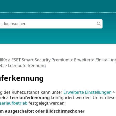
ilfe
>
ESET Smart Security Premium
>
Erweiterte Einstellu
eb
> Leerlauferkennung
uferkennung
g des Ruhezustands kann unter
Erweiterte Einstellungen
>
ieb
>
Leerlauferkennung
konfiguriert werden. Unter diese
eerlaufbetrieb
festgelegt werden:
rm ausgeschaltet oder Bildschirmschoner