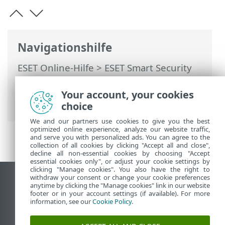
Navigationshilfe
ESET Online-Hilfe
>
ESET Smart Security
Premium
>
Arbeiten mit ESET Smart
Security Premium
>
ESET HOME Konto
>
Your account, your cookies
Verbinden Sie sich mit ESET HOME
choice
We and our partners use cookies to give you the best
optimized online experience, analyze our website traffic,
and serve you with personalized ads. You can agree to the
collection of all cookies by clicking "Accept all and close",
decline all non-essential cookies by choosing "Accept
essential cookies only", or adjust your cookie settings by
clicking "Manage cookies". You also have the right to
withdraw your consent or change your cookie preferences
Desktop-Site anzeigen
anytime by clicking the "Manage cookies" link in our website
footer or in your account settings (if available). For more
End of Life
information, see our
Cookie Policy
.
ESET Knowledgebase
ESET-Forum