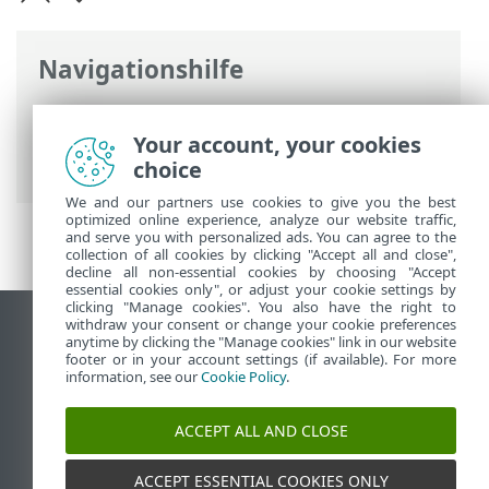
Navigationshilfe
ESET Online-Hilfe
>
ESET Smart Security
Premium
>
Erste Schritte
>
Your account, your cookies
Tastaturbefehle
choice
We and our partners use cookies to give you the best
optimized online experience, analyze our website traffic,
and serve you with personalized ads. You can agree to the
collection of all cookies by clicking "Accept all and close",
decline all non-essential cookies by choosing "Accept
essential cookies only", or adjust your cookie settings by
clicking "Manage cookies". You also have the right to
withdraw your consent or change your cookie preferences
Desktop-Site anzeigen
anytime by clicking the "Manage cookies" link in our website
footer or in your account settings (if available). For more
End of Life
information, see our
Cookie Policy
.
ESET Knowledgebase
ESET-Forum
ACCEPT ALL AND CLOSE
ESET Status Portal
Regionaler Support
ACCEPT ESSENTIAL COOKIES ONLY