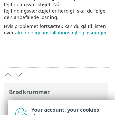
fejlfindingsværktøjet. Når
fejlfindingsværktøjet er færdigt, skal du følge
den anbefalede løsning.
Hvis problemet fortsætter, kan du gå til listen
over
almindelige installationsfejl og løsninger
.
Brødkrummer
ESET-onlinehjælp
>
ESET Smart Security
Premium
>
Installation
> Fejlfinding i
Your account, your cookies