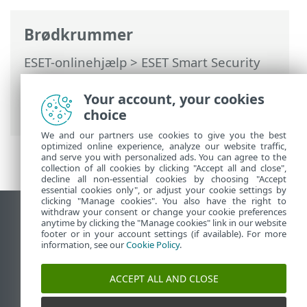
Brødkrummer
ESET-onlinehjælp
>
ESET Smart Security
Premium
>
Avanceret opsætning
>
Scanninger
>
HIPS
>
Interaktivt HIPS-
Your account, your cookies
vindue
> Læringstilstand er afsluttet
choice
We and our partners use cookies to give you the best
optimized online experience, analyze our website traffic,
and serve you with personalized ads. You can agree to the
collection of all cookies by clicking "Accept all and close",
decline all non-essential cookies by choosing "Accept
essential cookies only", or adjust your cookie settings by
clicking "Manage cookies". You also have the right to
withdraw your consent or change your cookie preferences
Vis computerwebsted
anytime by clicking the "Manage cookies" link in our website
footer or in your account settings (if available). For more
End of Life
information, see our
Cookie Policy
.
ESET-vidensbase
ESET-forum
ACCEPT ALL AND CLOSE
ESET Status Portal
Regional support