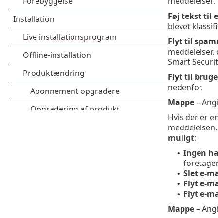
meddelelser:
Føj tekst til
blevet klassi
Flyt til spa
meddelelser, 
Smart Securit
Flyt til bru
nedenfor.
Mappe
– Angi
Hvis der er e
meddelelsen.
muligt
:
Ingen ha
•
foretager
Slet e-ma
•
Flyt e-ma
•
Flyt e-m
•
Mappe
– Angi