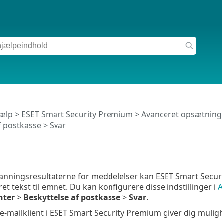
jælp
>
ESET Smart Security Premium
>
Avanceret opsætning
f postkasse
> Svar
anningsresultaterne for meddelelser kan ESET Smart Securi
et tekst til emnet. Du kan konfigurere disse indstillinger i
A
nter
>
Beskyttelse af postkasse
>
Svar
.
e-mailklient i ESET Smart Security Premium giver dig mulig