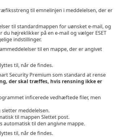
præfiksstreng til emnelinjen i meddelelsen, der er
elser til standardmappen for uønsket e-mail, og
år du højreklikker på en e-mail og vælger ESET
ige indstillinger.
 spammeddelelser til en mappe, der er angivet
tes til, når de findes.
Smart Security Premium som standard at rense
g, der skal træffes, hvis rensning ikke er
 programmet inficerede vedhæftede filer, men
 sletter meddelelsen.
matisk til mappen Slettet post.
es automatisk til den angivne mappe.
tes til, når de findes.