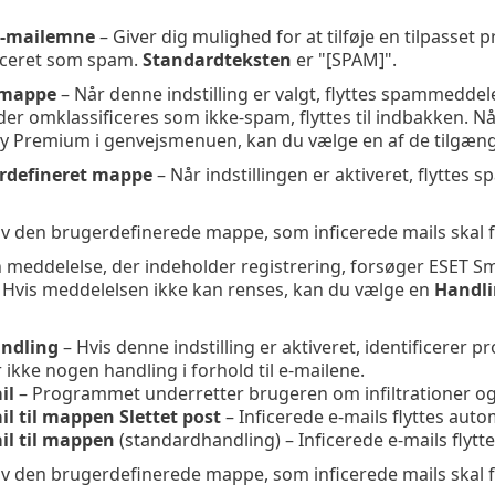
 e-mailemne
– Giver dig mulighed for at tilføje en tilpasset 
ficeret som spam.
Standardteksten
er "[SPAM]".
mmappe
– Når denne indstilling er valgt, flyttes spammeddel
der omklassificeres som ikke-spam, flyttes til indbakken. N
y Premium i genvejsmenuen, kan du vælge en af de tilgængel
gerdefineret mappe
– Når indstillingen er aktiveret, flyttes
v den brugerdefinerede mappe, som inficerede mails skal flyt
n meddelelse, der indeholder registrering, forsøger ESET 
 Hvis meddelelsen ikke kan renses, kan du vælge en
Handlin
ndling
– Hvis denne indstilling er aktiveret, identificerer
 ikke nogen handling i forhold til e-mailene.
il
– Programmet underretter brugeren om infiltrationer og
il til mappen Slettet post
– Inficerede e-mails flyttes auto
ail til mappen
(standardhandling) – Inficerede e-mails flytt
v den brugerdefinerede mappe, som inficerede mails skal flyt