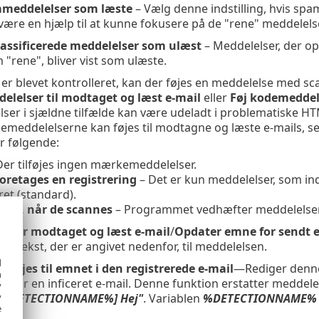
meddelelser som læste
– Vælg denne indstilling, hvis s
l være en hjælp til at kunne fokusere på de "rene" meddelelse
ssificerede meddelelser som ulæst
– Meddelelser, der op
"rene", bliver vist som ulæste.
 er blevet kontrolleret, kan der føjes en meddelelse med sc
elelser til modtaget og læst e-mail
eller
Føj kodemeddele
er i sjældne tilfælde kan være udeladt i problematiske HTM
meddelelserne kan føjes til modtagne og læste e-mails, sen
er følgende:
Der tilføjes ingen mærkemeddelelser.
foretages en registrering
– Det er kun meddelelser, som in
ret (standard).
mails, når de scannes
– Programmet vedhæfter meddelelser t
 for modtaget og læst e-mail
/
Opdater emne for sendt e
et tekst, der er angivet nedenfor, til meddelelsen.
d
al føjes til emnet i den registrerede e-mail
—Rediger denne 
h
 for en inficeret e-mail. Denne funktion erstatter medde
y
ng %DETECTIONNAME%] Hej"
. Variablen
%DETECTIONNAME%
y
e