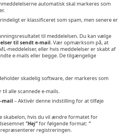
pammeddelelserne automatisk skal markeres som
r.
rindeligt er klassificeret som spam, men senere er
anningsresultatet til meddelelsen. Du kan vælge
lser til sendt e-mail
. Vær opmærksom på, at
L-meddelelser, eller hvis meddelelser er skabt af
dte e-mails eller begge. De tilgængelige
deholder skadelig software, der markeres som
il alle scannede e-mails.
-mail
– Aktivér denne indstilling for at tilføje
skabelon, hvis du vil ændre formatet for
lelsesemnet
"Hej"
for følgende format:
"
repræsenterer registreringen.