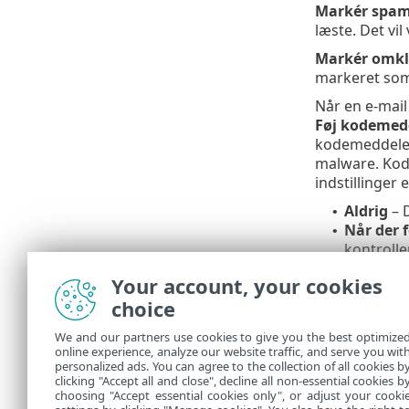
Markér spam
læste. Det vi
Markér omkla
markeret som 
Når en e-mail
Føj kodemedd
kodemeddelels
malware. Kode
indstillinger 
Aldrig
– 
•
Når der 
•
kontrolle
Til alle 
•
Your account, your cookies
Opdater emne
choice
brugerdefiner
We and our partners use cookies to give you the best optimize
Tekst, der sk
online experience, analyze our website traffic, and serve you wit
emnepræfikset
personalized ads. You can agree to the collection of all cookies b
[registreri
clicking "Accept all and close", decline all non-essential cookies b
choosing "Accept essential cookies only", or adjust your cooki