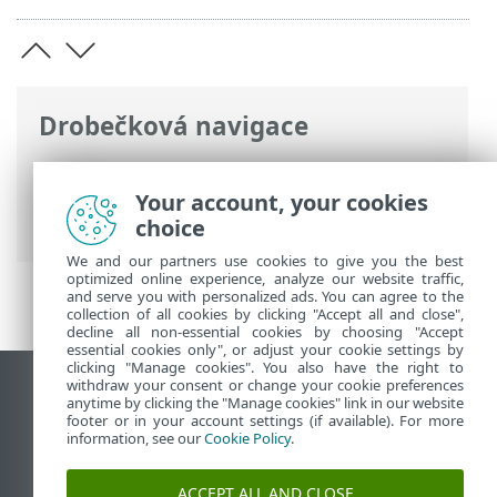
Drobečková navigace
ESET Online nápověda
>
ESET Smart
Security Premium
>
ESET Smart Security
Your account, your cookies
Premium
> Co je nového?
choice
We and our partners use cookies to give you the best
optimized online experience, analyze our website traffic,
and serve you with personalized ads. You can agree to the
collection of all cookies by clicking "Accept all and close",
decline all non-essential cookies by choosing "Accept
essential cookies only", or adjust your cookie settings by
clicking "Manage cookies". You also have the right to
withdraw your consent or change your cookie preferences
Zobrazit verzi pro počítač
anytime by clicking the "Manage cookies" link in our website
footer or in your account settings (if available). For more
End of Life
information, see our
Cookie Policy
.
ESET Databáze znalostí
ESET Forum
ACCEPT ALL AND CLOSE