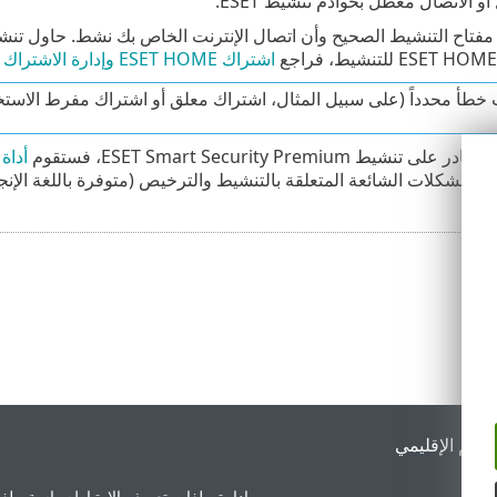
أو الاتصال معطل بخوادم تنشيط ESET.
اشتراك ESET HOME وإدارة الاشتراك - المساعدة عبر الإنترنت
ت خطأ محدداً (على سبيل المثال، اشتراك معلق أو اشتراك مفرط الاستخ
شيط ESET Smart Security Premium، فستقوم
أداة ا
 والمشكلات الشائعة المتعلقة بالتنشيط والترخيص (متوفرة باللغة الإن
لدعم الإقليمي
إدارة ملفات تعريف الارتباط
سياسة ملفا