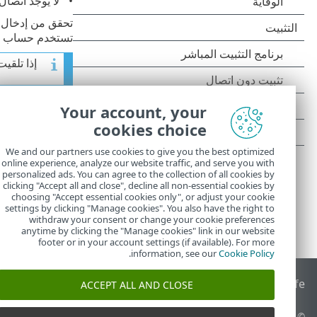
لا يوجد اتصال 
تستخدم حساب ESET HOME للتنشيط، فراجع
إذا تلقي
إذا كنت لا تزال غير قادر على تن
Your account, your
الأسئلة والأخطاء
cookies choice
We and our partners use cookies to give you the best optimized
online experience, analyze our website traffic, and serve you with
personalized ads. You can agree to the collection of all cookies by
clicking "Accept all and close", decline all non-essential cookies by
choosing "Accept essential cookies only", or adjust your cookie
settings by clicking "Manage cookies". You also have the right to
withdraw your consent or change your cookie preferences
anytime by clicking the "Manage cookies" link in our website
footer or in your account settings (if available). For more
.
information, see our
Cookie Policy
End of Life
قاعدة معارف ESET
منتدى ESET
ESET Status Portal
ا
ACCEPT ALL AND CLOSE
© 1992 - 2025 ESET, spol. s r.o.‎ - جميع الحقوق محفوظة.