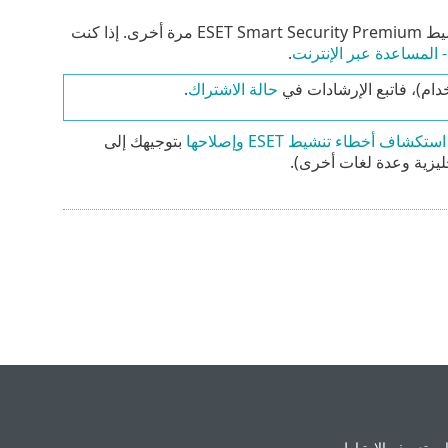
تحقق من إدخال مفتاح التنشيط الصحيح وأن اتصال الإنترنت الخاص بك نشط. حاول تنشيط ESET Smart Security Premium مرة أخرى. إذا كنت
.
دام)، فاتبع الإرشادات في
حالة الاشتراك
.
ستكشاف أخطاء تنشيط ESET وإصلاحها
بتوجيهك إلى
جليزية وعدة لغات أخرى).
ت تعريف الارتباط