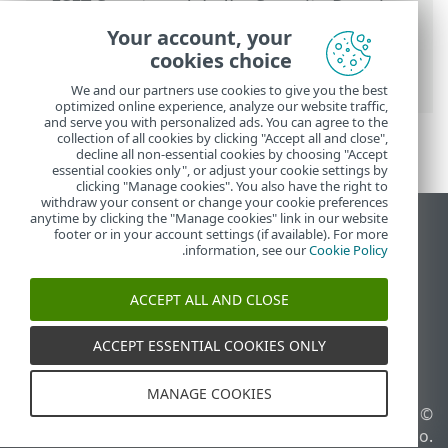
Security Premium
>
التعامل مع ESET Smart
Security Premium
>
الأدوات
>
المجدول
>
Your account, your
نوافذ الحوار - الجدولة > وقت المهمة - منشئ
cookies choice
الأحداث
We and our partners use cookies to give you the best
optimized online experience, analyze our website traffic,
and serve you with personalized ads. You can agree to the
collection of all cookies by clicking "Accept all and close",
decline all non-essential cookies by choosing "Accept
essential cookies only", or adjust your cookie settings by
clicking "Manage cookies". You also have the right to
withdraw your consent or change your cookie preferences
anytime by clicking the "Manage cookies" link in our website
عرض موقع سطح المكتب
footer or in your account settings (if available). For more
.
information, see our
Cookie Policy
End of Life
قاعدة معارف ESET
ACCEPT ALL AND CLOSE
منتدى ESET
ESET Status Portal
ACCEPT ESSENTIAL COOKIES ONLY
الدعم الإقليمي
MANAGE COOKIES
© 1992 - 2025 ESET, spol. s
إدارة ملفات تعريف الارتباط
r.o.‎ - جميع الحقوق محفوظة.
سياسة ملفات تعريف الارتباط