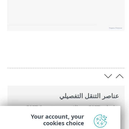
عناصر التنقل التفصيلي
تعليمات ESET عبر الإنترنت
>
ESET Smart
Security Premium
>
التعامل مع ESET Smart
Your account, your
Security Premium
>
الأدوات
> System
cookies choice
cleaner