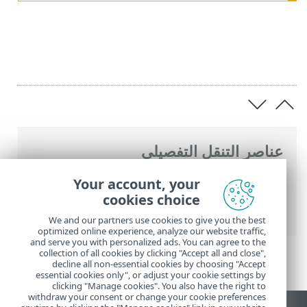
عناصر التنقل التفصيلي
تعليمات ESET عبر الإنترنت
>
ESET Smart
Your account, your
Security Premium
>
الإعداد المتقدم
>
وسائل
cookies choice
الحماية
>
حماية المتصفح
> إطار المتصفح
We and our partners use cookies to give you the best
optimized online experience, analyze our website traffic,
and serve you with personalized ads. You can agree to the
collection of all cookies by clicking "Accept all and close",
decline all non-essential cookies by choosing "Accept
essential cookies only", or adjust your cookie settings by
clicking "Manage cookies". You also have the right to
withdraw your consent or change your cookie preferences