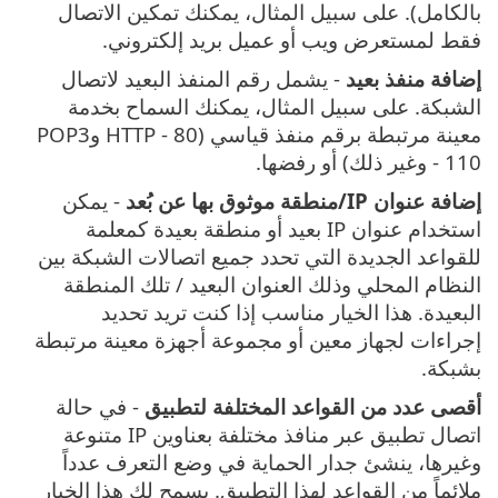
بالكامل). على سبيل المثال، يمكنك تمكين الاتصال
فقط لمستعرض ويب أو عميل بريد إلكتروني.
إضافة منفذ بعيد
- يشمل رقم المنفذ البعيد لاتصال
الشبكة. على سبيل المثال، يمكنك السماح بخدمة
معينة مرتبطة برقم منفذ قياسي (HTTP - 80 وPOP3
- 110 وغير ذلك) أو رفضها.
إضافة عنوان IP/منطقة موثوق بها عن بُعد
- يمكن
استخدام عنوان IP بعيد أو منطقة بعيدة كمعلمة
للقواعد الجديدة التي تحدد جميع اتصالات الشبكة بين
النظام المحلي وذلك العنوان البعيد / تلك المنطقة
البعيدة. هذا الخيار مناسب إذا كنت تريد تحديد
إجراءات لجهاز معين أو مجموعة أجهزة معينة مرتبطة
بشبكة.
أقصى عدد من القواعد المختلفة لتطبيق
- في حالة
اتصال تطبيق عبر منافذ مختلفة بعناوين IP متنوعة
وغيرها، ينشئ جدار الحماية في وضع التعرف عدداً
ملائماً من القواعد لهذا التطبيق. يسمح لك هذا الخيار