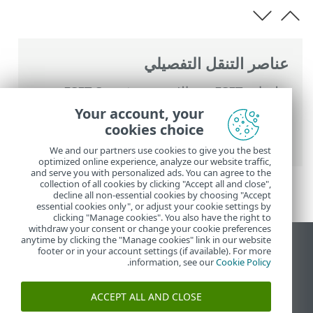
عناصر التنقل التفصيلي
تعليمات ESET عبر الإنترنت
>
ESET Smart
Security Premium
>
الإعداد المتقدم
>
وسائل
Your account, your
الحماية
>
حماية الوصول إلى الشبكة
> مراقب
cookies choice
الشبكة
We and our partners use cookies to give you the best
optimized online experience, analyze our website traffic,
and serve you with personalized ads. You can agree to the
collection of all cookies by clicking "Accept all and close",
decline all non-essential cookies by choosing "Accept
essential cookies only", or adjust your cookie settings by
clicking "Manage cookies". You also have the right to
withdraw your consent or change your cookie preferences
anytime by clicking the "Manage cookies" link in our website
عرض موقع سطح المكتب
footer or in your account settings (if available). For more
.
information, see our
Cookie Policy
End of Life
قاعدة معارف ESET
ACCEPT ALL AND CLOSE
منتدى ESET