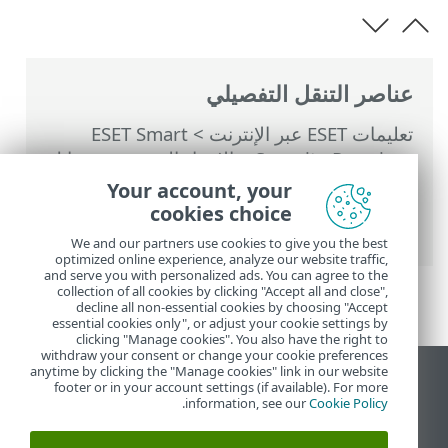
عناصر التنقل التفصيلي
تعليمات ESET عبر الإنترنت
>
ESET Smart
Security Premium
>
الإعداد المتقدم
>
وسائل
الحماية
>
حماية الوصول إلى الشبكة
>
الحماية
Your account, your
ضد هجمات الشبكة (IDS)
> الحماية ضد هجمات
cookies choice
القوة الغاشمة
We and our partners use cookies to give you the best
optimized online experience, analyze our website traffic,
and serve you with personalized ads. You can agree to the
collection of all cookies by clicking "Accept all and close",
decline all non-essential cookies by choosing "Accept
essential cookies only", or adjust your cookie settings by
clicking "Manage cookies". You also have the right to
withdraw your consent or change your cookie preferences
anytime by clicking the "Manage cookies" link in our website
عرض موقع سطح المكتب
footer or in your account settings (if available). For more
.
information, see our
Cookie Policy
End of Life
قاعدة معارف ESET