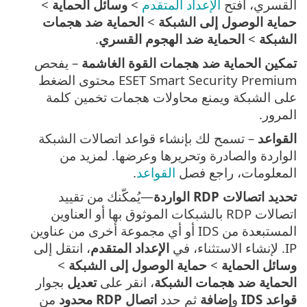
القسري، افتح
الإعداد المتقدم
>
وسائل الحماية
>
حماية الوصول إلى الشبكة
>
الحماية ضد هجمات
الشبكة
>
الحماية ضد الهجوم القسري
.
تمكين الحماية ضد هجمات القوة الغاشمة
– يفحص
ESET Smart Security Premium محتوى الضغط
على الشبكة ويمنع محاولات هجمات تخمين كلمة
المرور.
القواعد
– تسمح لك بإنشاء قواعد اتصالات الشبكة
الواردة والصادرة وتحريرها وعرضها. لمزيد من
المعلومات، راجع فصل
القواعد
.
تحديد اتصالات RDP الواردة
—يُمكّنك من تقييد
اتصالات RDP بالشبكات الموثوق بها أو العناوين
المستبعدة من IDS أو أي مجموعة أخرى من عناوين
IP. لإنشاء الاستثناء، في
الإعداد المتقدم
، انتقل إلى
وسائل الحماية
>
حماية الوصول إلى الشبكة
>
الحماية ضد هجمات الشبكة
، انقر على
تعديل
بجوار
قواعد IDS
و
إضافة
ثم حدد
اتصال RDP محدود
من