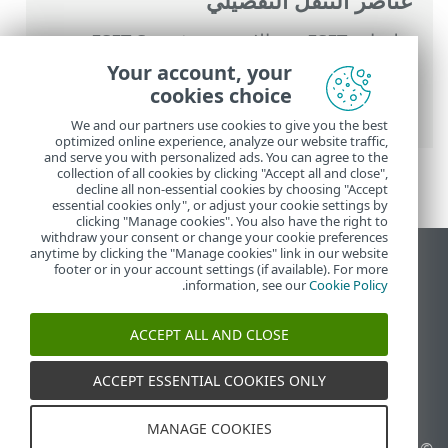
عناصر التنقل التفصيلي
تعليمات ESET عبر الإنترنت
>
ESET Smart
Security Premium
>
الإعداد المتقدم
>
وسائل
Your account, your
الحماية
>
التحكم في الجهاز
>
محرر قواعد
cookies choice
التحكم في الجهاز
> الأجهزة التي تم اكتشافها
We and our partners use cookies to give you the best
optimized online experience, analyze our website traffic,
and serve you with personalized ads. You can agree to the
collection of all cookies by clicking "Accept all and close",
decline all non-essential cookies by choosing "Accept
essential cookies only", or adjust your cookie settings by
clicking "Manage cookies". You also have the right to
withdraw your consent or change your cookie preferences
anytime by clicking the "Manage cookies" link in our website
عرض موقع سطح المكتب
footer or in your account settings (if available). For more
.
information, see our
Cookie Policy
End of Life
قاعدة معارف ESET
ACCEPT ALL AND CLOSE
منتدى ESET
ESET Status Portal
ACCEPT ESSENTIAL COOKIES ONLY
الدعم الإقليمي
MANAGE COOKIES