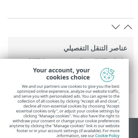
عناصر التنقل التفصيلي
تعليمات ESET عبر الإنترنت
>
ESET Smart
Security Premium
>
التعامل مع ESET Smart
Your account, your
Security Premium
>
إعداد
>
حماية الإنترنت
>
cookies choice
حماية مضادة للتصيد الاحتيالي
We and our partners use cookies to give you the best
optimized online experience, analyze our website traffic,
and serve you with personalized ads. You can agree to the
collection of all cookies by clicking "Accept all and close",
decline all non-essential cookies by choosing "Accept
essential cookies only", or adjust your cookie settings by
clicking "Manage cookies". You also have the right to
withdraw your consent or change your cookie preferences
anytime by clicking the "Manage cookies" link in our website
عرض موقع سطح المكتب
footer or in your account settings (if available). For more
.
information, see our
Cookie Policy