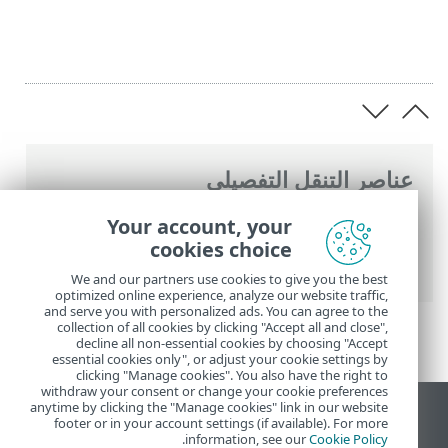
عناصر التنقل التفصيلي
تعليمات ESET عبر الإنترنت
>
ESET Smart
Your account, your
Security Premium
>
الأسئلة الشائعة
> كيفية
cookies choice
تمكين المراقبة الأبوية لحساب
We and our partners use cookies to give you the best
optimized online experience, analyze our website traffic,
and serve you with personalized ads. You can agree to the
collection of all cookies by clicking "Accept all and close",
decline all non-essential cookies by choosing "Accept
essential cookies only", or adjust your cookie settings by
clicking "Manage cookies". You also have the right to
withdraw your consent or change your cookie preferences
anytime by clicking the "Manage cookies" link in our website
عرض موقع سطح المكتب
footer or in your account settings (if available). For more
.
information, see our
Cookie Policy