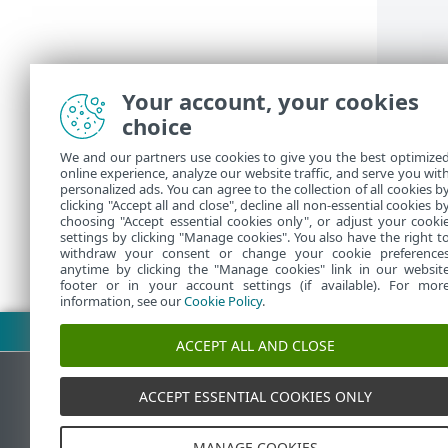
Your account, your cookies
choice
We and our partners use cookies to give you the best optimize
online experience, analyze our website traffic, and serve you wit
personalized ads. You can agree to the collection of all cookies b
clicking "Accept all and close", decline all non-essential cookies b
choosing "Accept essential cookies only", or adjust your cooki
settings by clicking "Manage cookies". You also have the right t
withdraw your consent or change your cookie preference
anytime by clicking the "Manage cookies" link in our websit
footer or in your account settings (if available). For mor
information, see our
Cookie Policy
.
下載 PDF
ACCEPT ALL AND CLOSE
ACCEPT ESSENTIAL COOKIES ONLY
ESET 知識庫
MANAGE COOKIES