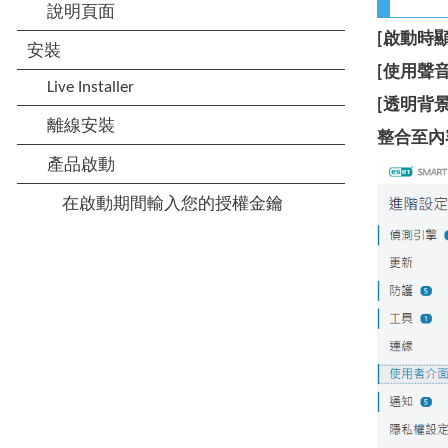
[啟動時
[使用聲
[透明背景
整合至內