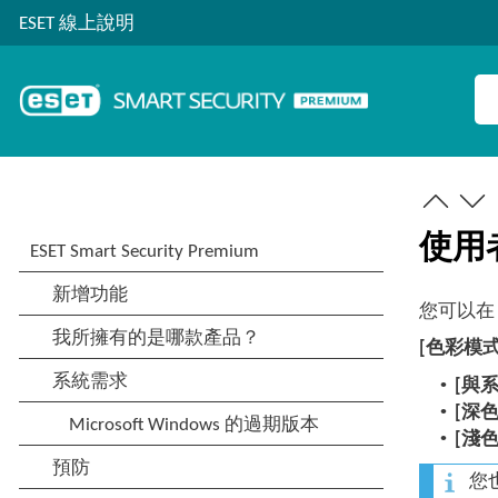
ESET 線上說明
使用
您可以
[色彩模式
•
[與
•
[深色
•
[淺色
您