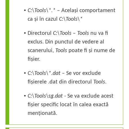
•
C:\Tools\*.*
– Același comportament
ca și în cazul
C:\Tools\*
•
Directorul
C:\Tools
–
Tools
nu va fi
exclus. Din punctul de vedere al
scanerului,
Tools
poate fi și nume de
fișier.
•
C:\Tools\*.dat
– Se vor exclude
fișierele .dat din directorul
Tools
.
•
C:\Tools\sg.dat
- Se va exclude acest
fișier specific locat în calea exactă
menționată.