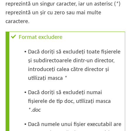
reprezintă un singur caracter, iar un asterisc (
*
)
reprezintă un șir cu zero sau mai multe
caractere.
Format excludere
•
Dacă doriți să excludeți toate fișierele
și subdirectoarele dintr-un director,
introduceți calea către director și
utilizați masca
*
•
Dacă doriți să excludeți numai
fișierele de tip doc, utilizați masca
*.doc
•
Dacă numele unui fișier executabil are