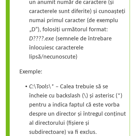
un anumit număr de caractere (și
caracterele sunt diferite) și cunoașteți
numai primul caracter (de exemplu
„D”), folosiți următorul format:
D????.exe
(semnele de întrebare
înlocuiesc caracterele
lipsă/necunoscute)
Exemple:
•
C:\Tools\*
– Calea trebuie să se
încheie cu backslash (\) și asterisc (*)
pentru a indica faptul că este vorba
despre un director și întregul conținut
al directorului (fișiere și
subdirectoare) va fi exclus.