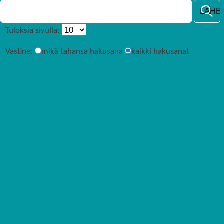
Tuloksia sivulla:
Vastine:
mikä tahansa hakusana
kaikki hakusanat