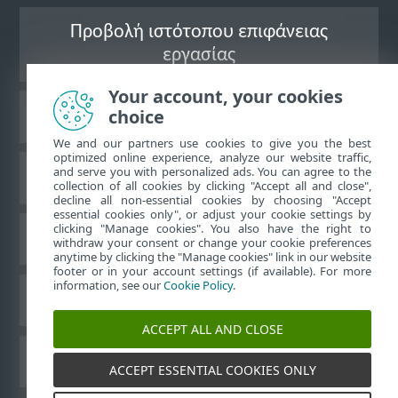
Προβολή ιστότοπου επιφάνειας
εργασίας
Your account, your cookies
choice
Γνωσιακή βάση ESET
We and our partners use cookies to give you the best
optimized online experience, analyze our website traffic,
and serve you with personalized ads. You can agree to the
Ομάδα συζήτησης ESET
collection of all cookies by clicking "Accept all and close",
decline all non-essential cookies by choosing "Accept
essential cookies only", or adjust your cookie settings by
clicking "Manage cookies". You also have the right to
Τοπική υποστήριξη
withdraw your consent or change your cookie preferences
anytime by clicking the "Manage cookies" link in our website
footer or in your account settings (if available). For more
information, see our
Cookie Policy
.
Διαχείριση cookies
ACCEPT ALL AND CLOSE
Άλλα προϊόντα ESET
ACCEPT ESSENTIAL COOKIES ONLY