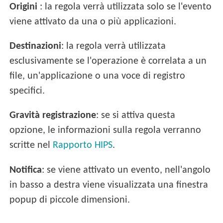
Origini
: la regola verrà utilizzata solo se l'evento
viene attivato da una o più applicazioni.
Destinazioni
: la regola verrà utilizzata
esclusivamente se l'operazione è correlata a un
file, un'applicazione o una voce di registro
specifici.
Gravità registrazione
: se si attiva questa
opzione, le informazioni sulla regola verranno
scritte nel
Rapporto HIPS
.
Notifica
: se viene attivato un evento, nell'angolo
in basso a destra viene visualizzata una finestra
popup di piccole dimensioni.