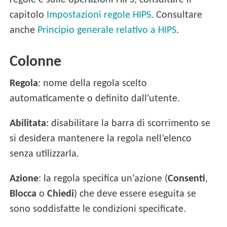
regole e sulle operazioni HIPS, consultare il
capitolo
Impostazioni regole HIPS
. Consultare
anche
Principio generale relativo a HIPS
.
Colonne
Regola
: nome della regola scelto
automaticamente o definito dall'utente.
Abilitata
: disabilitare la barra di scorrimento se
si desidera mantenere la regola nell’elenco
senza utilizzarla.
Azione
: la regola specifica un'azione (
Consenti
,
Blocca
o
Chiedi
) che deve essere eseguita se
sono soddisfatte le condizioni specificate.