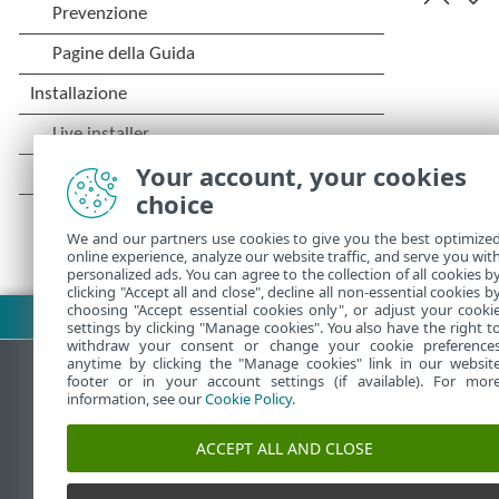
Your account, your cookies
choice
We and our partners use cookies to give you the best optimize
online experience, analyze our website traffic, and serve you wit
personalized ads. You can agree to the collection of all cookies b
clicking "Accept all and close", decline all non-essential cookies b
choosing "Accept essential cookies only", or adjust your cooki
Scarica PDF
settings by clicking "Manage cookies". You also have the right t
withdraw your consent or change your cookie preference
anytime by clicking the "Manage cookies" link in our websit
footer or in your account settings (if available). For mor
information, see our
Cookie Policy
.
ESET Knowledgebase
ACCEPT ALL AND CLOSE