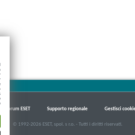
d
h
y
y
e
o
s
e
e
Forum ESET
Supporto regionale
Gestisci cooki
©
1992-2026
ESET, spol. s r.o. - Tutti i diritti riservati.