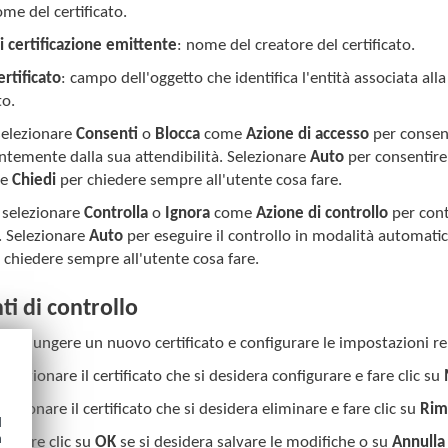
me del certificato.
i certificazione emittente
: nome del creatore del certificato.
rtificato
: campo dell'oggetto che identifica l'entità associata al
to.
elezionare
Consenti
o
Blocca
come
Azione di accesso
per consent
temente dalla sua attendibilità. Selezionare
Auto
per consentire i
re
Chiedi
per chiedere sempre all'utente cosa fare.
: selezionare
Controlla
o
Ignora
come
Azione di controllo
per cont
o. Selezionare
Auto
per eseguire il controllo in modalità automatica
 chiedere sempre all'utente cosa fare.
i di controllo
 aggiungere un nuovo certificato e configurare le impostazioni rela
 selezionare il certificato che si desidera configurare e fare clic su
elezionare il certificato che si desidera eliminare e fare clic su
Rim
d
h
la
: fare clic su
OK
se si desidera salvare le modifiche o su
Annulla