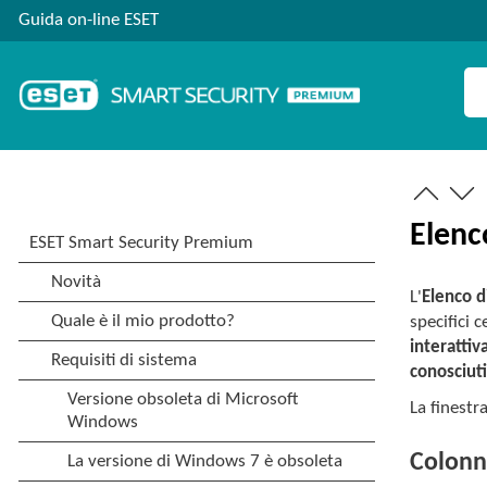
Guida on-line ESET
Elenco
L'
Elenco di
specifici c
interattiv
conosciut
La finestr
Colon