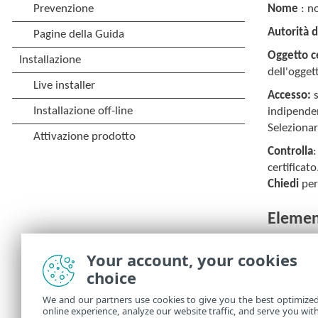
Nome
: no
Autorità d
Oggetto ce
dell'ogget
Accesso:
s
indipenden
Seleziona
Controlla
certificat
Chiedi
per
Element
Aggiungi
–
Your account, your cookies
Modifica
:
choice
Elimina
: s
We and our partners use cookies to give you the best optimize
online experience, analyze our website traffic, and serve you wit
OK/Annul