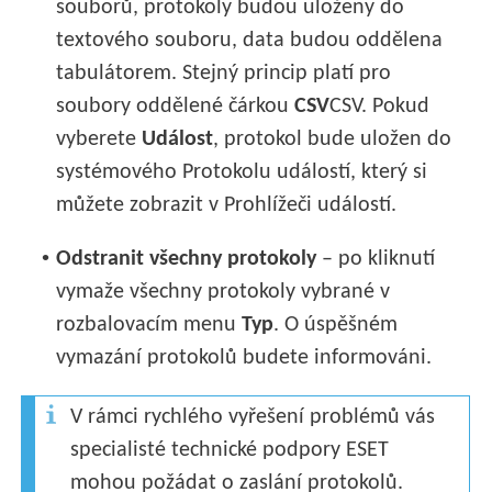
souborů, protokoly budou uloženy do
textového souboru, data budou oddělena
tabulátorem. Stejný princip platí pro
soubory oddělené čárkou
CSV
CSV. Pokud
vyberete
Událost
, protokol bude uložen do
systémového Protokolu událostí, který si
můžete zobrazit v Prohlížeči událostí.
•
Odstranit všechny protokoly
– po kliknutí
vymaže všechny protokoly vybrané v
rozbalovacím menu
Typ
. O úspěšném
vymazání protokolů budete informováni.
V rámci rychlého vyřešení problémů vás
specialisté technické podpory ESET
mohou požádat o zaslání protokolů.