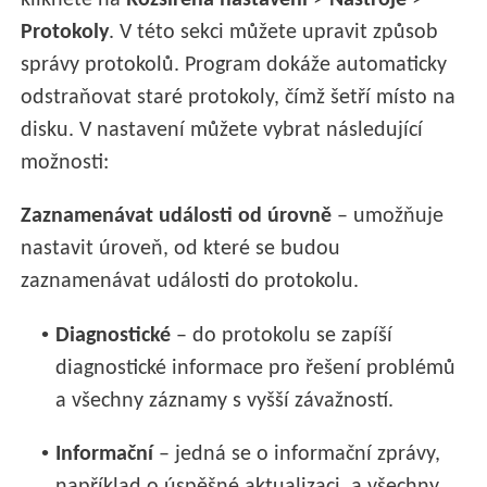
klikněte na
Rozšířená nastavení
>
Nástroje
>
Protokoly
. V této sekci můžete upravit způsob
správy protokolů. Program dokáže automaticky
odstraňovat staré protokoly, čímž šetří místo na
disku. V nastavení můžete vybrat následující
možnosti:
Zaznamenávat události od úrovně
– umožňuje
nastavit úroveň, od které se budou
zaznamenávat události do protokolu.
•
Diagnostické
– do protokolu se zapíší
diagnostické informace pro řešení problémů
a všechny záznamy s vyšší závažností.
•
Informační
– jedná se o informační zprávy,
například o úspěšné aktualizaci, a všechny