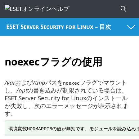
ESET Server Security for Linux – 目次
noexecフラグの使用
/var
および
/tmp
パスを
フラグでマウント
noexec
し、
/opt
の書き込みが制限されている場合は、
ESET Server Security for Linuxのインストール
が失敗し、次のエラーメッセージが表示されま
す。
環境変数MODMAPDIRの値が無効です。モジュールを読み込め