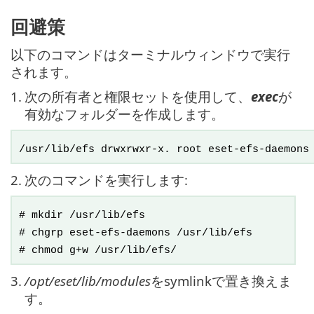
回避策
以下のコマンドはターミナルウィンドウで実行
されます。
1.
次の所有者と権限セットを使用して、
exec
が
有効なフォルダーを作成します。
/usr/lib/efs drwxrwxr-x. root eset-efs-daemons
2.
次のコマンドを実行します:
# mkdir /usr/lib/efs
# chgrp eset-efs-daemons /usr/lib/efs
# chmod g+w /usr/lib/efs/
3.
/opt/eset/lib/modules
をsymlinkで置き換えま
す。