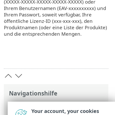
(XXXXX-XXXXX-XXXXX-XXXXX-XXXXX) oder
Ihrem Benutzernamen (EAV-xxxxxxxxxx) und
Ihrem Passwort, soweit verfügbar, Ihre
öffentliche Lizenz-ID (xxx-xxx-xxx), den
Produktnamen (oder eine Liste der Produkte)
und die entsprechenden Mengen.
Navigationshilfe
ESET Online-Hilfe
>
ESET Server Security
for Linux
>
ESET Server Security for Linux
Your account, your cookies