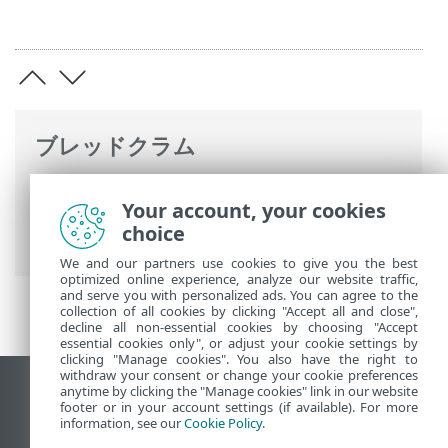
ブレッドクラム
ESETオンラインヘルプ
>
ESET Server
Your account, your cookies
Security for Linux
>
設定
>
ツール
> スケ
choice
ジューラ
We and our partners use cookies to give you the best
optimized online experience, analyze our website traffic,
and serve you with personalized ads. You can agree to the
collection of all cookies by clicking "Accept all and close",
decline all non-essential cookies by choosing "Accept
essential cookies only", or adjust your cookie settings by
clicking "Manage cookies". You also have the right to
withdraw your consent or change your cookie preferences
anytime by clicking the "Manage cookies" link in our website
デスクトップサイトの表示
footer or in your account settings (if available). For more
End of Life
information, see our
Cookie Policy
.