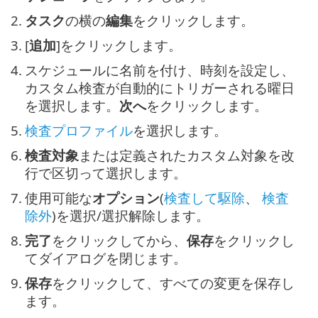
2.
タスク
の横の
編集
をクリックします。
3.
[
追加
]をクリックします。
4.
スケジュールに名前を付け、時刻を設定し、
カスタム検査が自動的にトリガーされる曜日
を選択します。
次へ
をクリックします。
5.
検査プロファイル
を選択します。
6.
検査対象
または定義されたカスタム対象を改
行で区切って選択します。
7.
使用可能な
オプション
(
検査して駆除
、
検査
除外
)を選択/選択解除します。
8.
完了
をクリックしてから、
保存
をクリックし
てダイアログを閉じます。
9.
保存
をクリックして、すべての変更を保存し
ます。