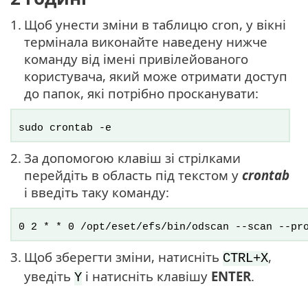
1.
Щоб унести зміни в таблицю cron, у вікні
термінала виконайте наведену нижче
команду від імені привілейованого
користувача, який може отримати доступ
до папок, які потрібно просканувати:
sudo crontab -e
2.
За допомогою клавіш зі стрілками
перейдіть в область під текстом у
crontab
і введіть таку команду:
0 2 * * 0 /opt/eset/efs/bin/odscan --scan --pr
3.
Щоб зберегти зміни, натисніть
,
CTRL+X
уведіть
і натисніть клавішу
ENTER
.
Y