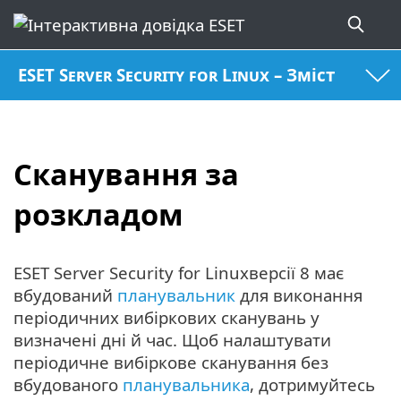
ESET Server Security for Linux – Зміст
Сканування за
розкладом
ESET Server Security for Linuxверсії 8 має
вбудований
планувальник
для виконання
періодичних вибіркових сканувань у
визначені дні й час. Щоб налаштувати
періодичне вибіркове сканування без
вбудованого
планувальника
, дотримуйтесь