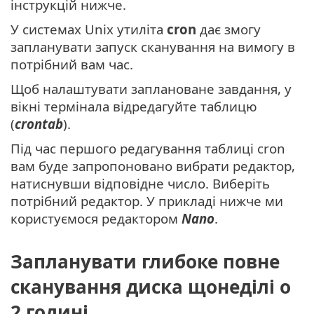
інструкцій нижче.
У системах Unix утиліта
cron
дає змогу
запланувати запуск сканування на вимогу в
потрібний вам час.
Щоб налаштувати заплановане завдання, у
вікні термінала відредагуйте таблицю
(
crontab
).
Під час першого редагування таблиці cron
вам буде запропоновано вибрати редактор,
натиснувши відповідне число. Виберіть
потрібний редактор. У прикладі нижче ми
користуємося редактором
Nano
.
Запланувати глибоке повне
сканування диска щонеділі о
2 годині