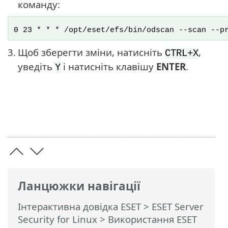
команду:
0 23 * * * /opt/eset/efs/bin/odscan --scan --p
3.
Щоб зберегти зміни, натисніть
,
CTRL+X
уведіть
і натисніть клавішу
ENTER
.
Y
Ланцюжки навігації
Інтерактивна довідка ESET
>
ESET Server
Security for Linux
>
Використання ESET