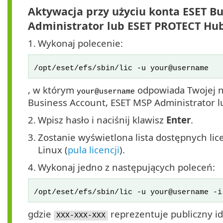
Aktywacja przy użyciu konta ESET B
Administrator lub
ESET PROTECT Hu
1.
Wykonaj polecenie:
/opt/eset/efs/sbin/lic -u your@username
, w którym
odpowiada Twojej n
your@username
Business Account, ESET MSP Administrator 
2.
Wpisz hasło i naciśnij klawisz
Enter
.
3.
Zostanie wyświetlona lista dostępnych lice
Linux (
pula licencji
).
4.
Wykonaj jedno z następujących poleceń:
/opt/eset/efs/sbin/lic -u your@username -i
gdzie
reprezentuje publiczny ide
XXX-XXX-XXX