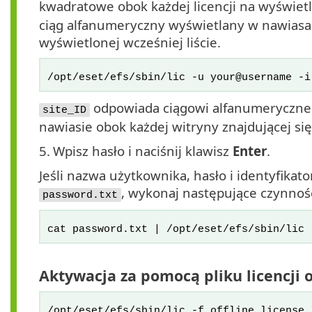
kwadratowe obok każdej licencji na wyświetl
ciąg alfanumeryczny wyświetlany w nawiasa
wyświetlonej wcześniej liście.
/opt/eset/efs/sbin/lic -u your@username -i
odpowiada ciągowi alfanumeryczne
site_ID
nawiasie obok każdej witryny znajdującej się
5.
Wpisz hasło i naciśnij klawisz
Enter
.
Jeśli nazwa użytkownika, hasło i identyfikat
, wykonaj następujące czynnoś
password.txt
cat password.txt | /opt/eset/efs/sbin/lic 
Aktywacja za pomocą pliku licencji o
/opt/eset/efs/sbin/lic -f offline_license.