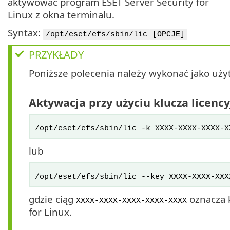
aktywować program ESET Server Security for
Linux z okna terminalu.
Syntax:
/opt/eset/efs/sbin/lic
[OPCJE]
PRZYKŁADY
Poniższe polecenia należy wykonać jako uż
Aktywacja przy użyciu klucza licenc
/opt/eset/efs/sbin/lic -k XXXX-XXXX-XXXX-X
lub
/opt/eset/efs/sbin/lic --key XXXX-XXXX-XXX
gdzie ciąg
oznacza k
XXXX-XXXX-XXXX-XXXX-XXXX
for Linux.