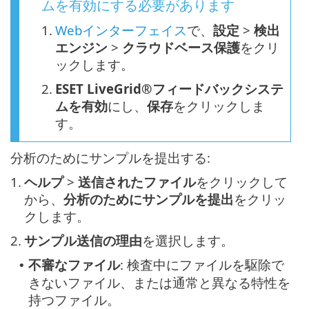
ムを有効にする必要があります
1.
Webインターフェイス
で、
設定
>
検出
エンジン
>
クラウドベース保護
をクリ
ックします。
2.
ESET LiveGrid®フィードバックシステ
ムを有効
にし、
保存
をクリックしま
す。
分析のためにサンプルを提出する:
1.
ヘルプ
>
送信されたファイル
をクリックして
から、
分析のためにサンプルを提出
をクリッ
クします。
2.
サンプル送信の理由
を選択します。
不審なファイル
: 検査中にファイルを駆除で
•
きないファイル、または通常と異なる特性を
持つファイル。