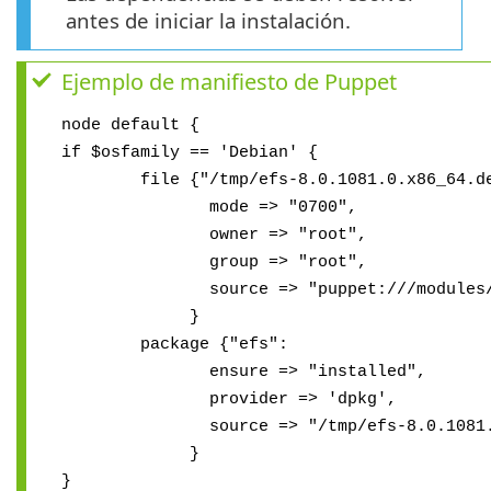
antes de iniciar la instalación.
Ejemplo de manifiesto de Puppet
node default {
if $osfamily == 'Debian' {
file {"/tmp/efs-8.0.1081.0.x86_64.de
mode => "0700",
owner => "root",
group => "root",
source => "puppet:///modules/efs/e
}
package {"efs":
ensure => "installed",
provider => 'dpkg',
source => "/tmp/efs-8.0.1081.0.x
}
}