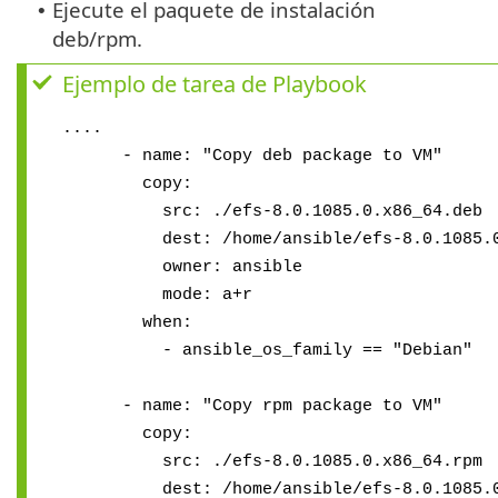
Ejecute el paquete de instalación
•
deb/rpm.
Ejemplo de tarea de Playbook
....
- name: "Copy deb package to VM"
copy:
src: ./efs-8.0.1085.0.x86_64.deb
dest: /home/ansible/efs-8.0.1085.0.
owner: ansible
mode: a+r
when:
- ansible_os_family == "Debian"
- name: "Copy rpm package to VM"
copy:
src: ./efs-8.0.1085.0.x86_64.rpm
dest: /home/ansible/efs-8.0.1085.0.