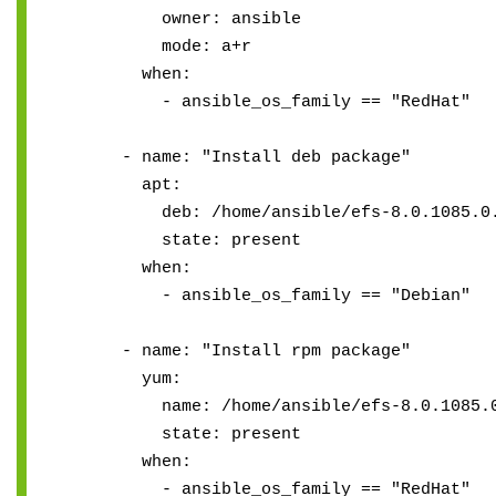
owner: ansible
mode: a+r
when:
- ansible_os_family == "RedHat"
- name: "Install deb package"
apt:
deb: /home/ansible/efs-8.0.1085.0.x
state: present
when:
- ansible_os_family == "Debian"
- name: "Install rpm package"
yum:
name: /home/ansible/efs-8.0.1085.0.
state: present
when:
- ansible_os_family == "RedHat"