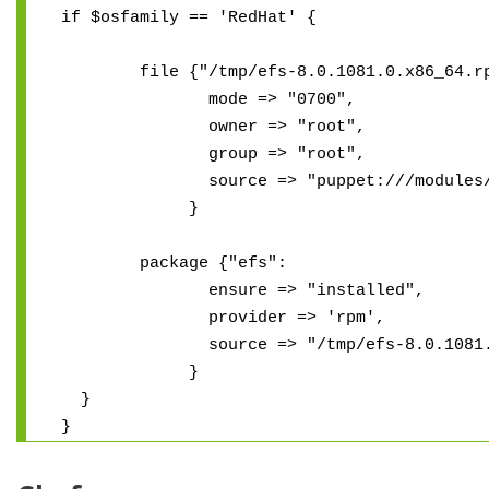
if $osfamily == 'RedHat' {
file {"/tmp/efs-8.0.1081.0.x86_64.rp
mode => "0700",
owner => "root",
group => "root",
source => "puppet:///modules/efs/e
}
package {"efs":
ensure => "installed",
provider => 'rpm',
source => "/tmp/efs-8.0.1081.0.x
}
}
}