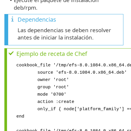
•
deb/rpm.
Dependencias
Las dependencias se deben resolver
antes de iniciar la instalación.
Ejemplo de receta de Chef
cookbook_file '/tmp/efs-8.0.1084.0.x86_64.d
source 'efs-8.0.1084.0.x86_64.deb'
owner 'root'
group 'root'
mode '0700'
action :create
only_if { node['platform_family'] == 
end