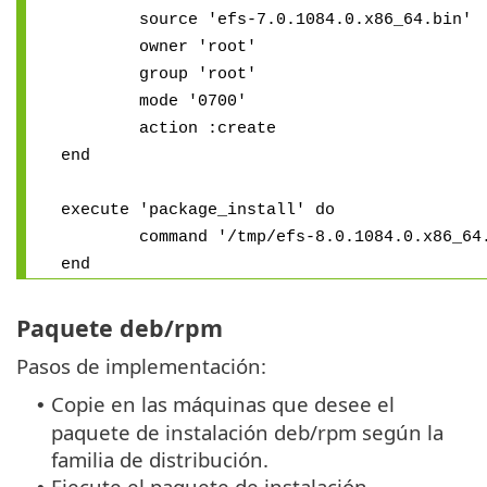
source 'efs-7.0.1084.0.x86_64.bin'
owner 'root'
group 'root'
mode '0700'
action :create
end
execute 'package_install' do
command '/tmp/efs-8.0.1084.0.x86_64.b
end
Paquete deb/rpm
Pasos de implementación:
Copie en las máquinas que desee el
•
paquete de instalación deb/rpm según la
familia de distribución.
Ejecute el paquete de instalación