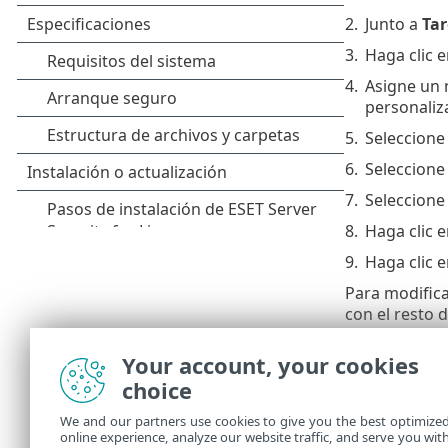
2.
Junto a
Tar
3.
Haga clic 
4.
Asigne un 
personaliz
5.
Seleccion
6.
Seleccion
7.
Seleccione 
8.
Haga clic 
9.
Haga clic 
Para modifica
con el resto 
Para quitar u
Your account, your cookies
los pasos 8 y 
choice
Ejecuc
We and our partners use cookies to give you the best optimize
El plani
online experience, analyze our website traffic, and serve you wit