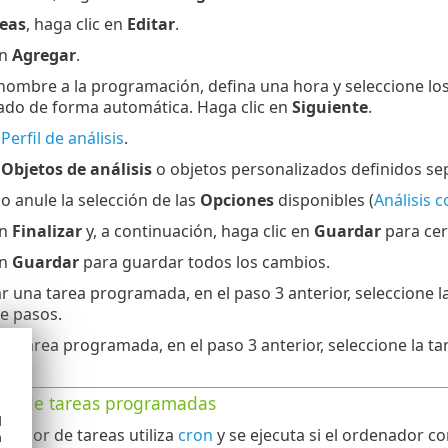
eas
, haga clic en
Editar
.
en
Agregar
.
nombre a la programación, defina una hora y seleccione los 
ado de forma automática. Haga clic en
Siguiente
.
e
Perfil de análisis
.
e
Objetos de análisis
o objetos personalizados definidos se
o anule la selección de las
Opciones
disponibles (
Análisis 
en
Finalizar
y, a continuación, haga clic en
Guardar
para cer
en
Guardar
para guardar todos los cambios.
r una tarea programada, en el paso 3 anterior, seleccione la
de pasos.
na tarea programada, en el paso 3 anterior, seleccione la ta
9.
ión de tareas programadas
d
ficador de tareas utiliza
cron
y se ejecuta si el ordenador co
h