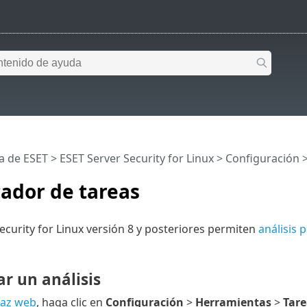
a de ESET
>
ESET Server Security for Linux
>
Configuración
cador de tareas
ecurity for Linux versión 8 y posteriores permiten
análisis 
r un análisis
faz web
, haga clic en
Configuración
>
Herramientas
>
Tar