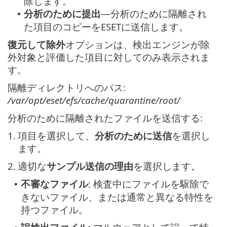
除します。
分析のために提出
—分析のために隔離され
•
た項目のコピーをESETに送信します。
復元して除外
オプションは、検出エンジンが除
外対象と評価した項目に対してのみ表示されま
す。
隔離ディレクトリへのパス:
/var/opt/eset/efs/cache/quarantine/root/
分析のために隔離されたファイルを送信する:
1.
項目を選択して、
分析のために送信
を選択し
ます。
2.
適切な
サンプル送信の理由
を選択します。
不審なファイル
: 検査中にファイルを駆除で
•
きないファイル、または通常と異なる特性を
持つファイル。