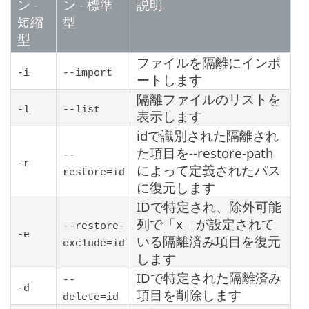
ン -
ン - 標準
説明
短縮
型
型
ファイルを隔離にインポ
-i
--import
ートします
隔離ファイルのリストを
-l
--list
表示します
idで識別された隔離され
た項目を--restore-path
--
-r
によって定義されたパス
restore=id
に復元します
IDで特定され、除外可能
列で「x」が設定されて
--restore-
-e
いる隔離済み項目を復元
exclude=id
します
IDで特定された隔離済み
--
-d
項目を削除します
delete=id