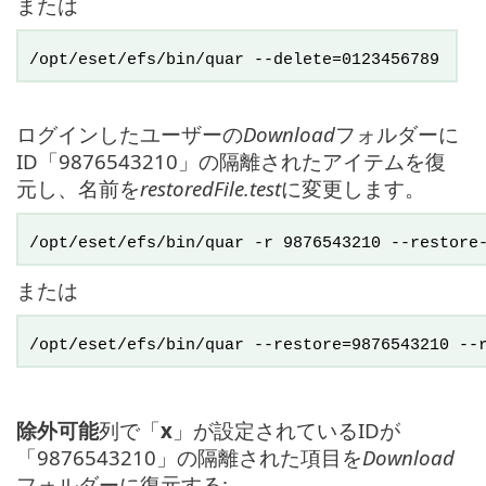
または
/opt/eset/efs/bin/quar --delete=0123456789
ログインしたユーザーの
Download
フォルダーに
ID「9876543210」の隔離されたアイテムを復
元し、名前を
restoredFile.test
に変更します。
/opt/eset/efs/bin/quar -r 9876543210 --restore
または
/opt/eset/efs/bin/quar --restore=9876543210 --
除外可能
列で「
x
」が設定されているIDが
「9876543210」の隔離された項目を
Download
フォルダーに復元する: