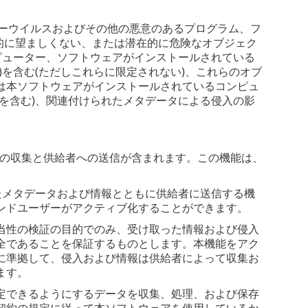
ーウイルスおよびその他の悪意のあるプログラム、フ
在的に望ましくない、または潜在的に危険なオブジェク
ピューター、ソフトウェアがインストールされている
を含む(ただしこれらに限定されない)、これらのオブ
は本ソフトウェアがインストールされているコンピュ
を含む)、関連付けられたメタデータによる侵入の影
。
ッシュの収集と供給者への送信が含まれます。この機能は、
られたメタデータおよび情報とともに供給者に送信する機
ンドユーザーがアクティブ化することができます。
当性の検証の目的でのみ、受け取った情報および侵入
全であることを保証するものとします。本機能をアク
に準拠して、侵入および情報は供給者によって収集お
ます。
定できるようにするデータを収集、処理、および保存
契約の規定に従って本ソフトウェアを使用しているか