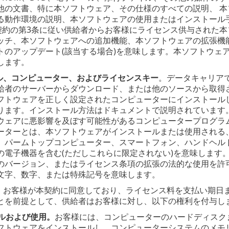
他の文書、特に本ソフトウェア、その仕様のすべての説明、 
る動作環境の説明、本ソフトウェアの使用またはインストール
v)本契約の第3条に従い供給者からお客様にライセンス供与され
ッチ、本ソフトウェアへの追加機能、本ソフトウェアの拡張機
トのアップデート(該当する場合)を意味します。本ソフトウェ
します。
ル、コンピューター、およびライセンスキー
。データキャリア
給者のサーバーからダウンロード、または他のソースから取得
フトウェアを正しく設定されたコンピューターにインストール
ります。インストール方法はドキュメントで説明されています
ウェアに悪影響を及ぼす可能性があるコンピュータープログラ
ーターとは、本ソフトウェアがインストールまたは使用される
、パームトップコンピューター、スマートフォン、ハンドヘル
の電子機器を含む(ただしこれらに限定されない)を意味します
のバージョン、またはライセンス条項の拡張の法的な使用を許
文字、数字、または特殊記号を意味します。
。お客様が本契約に同意しており、ライセンス料を支払い期日
とを前提として、供給者はお客様に対し、以下の権利を付与し
ルおよび使用。
お客様には、コンピューターのハードディスク
フトウェアをインストールし、コンピューターシステムのメモ