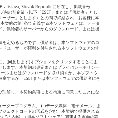
islava, Slovak Republicに所在し、掲載番号
SETグループ内の別企業（以下「ESET」または「供給者」とし
ユーザー」とします）との間で締結され、お客様に本
。本契約の第1条で定義する本ソフトウェアは、データ
ド、供給者のサーバーからのダウンロード、または後
項を定めるものです。供給者は、本ソフトウェアのコ
ンドユーザーが権利を付与される本ソフトウェアのす
、[同意します]オプションをクリックすることによ
とします。本契約の規定またはプライバシーポリシー
トールまたはダウンロードを取り消すか、本ソフトウ
棄するか、ESETまたは本ソフトウェアの供給者にそ
つ理解し、本契約条項による拘束に同意したことにな
ータープログラム。 (ii)データ媒体、電子メール、ま
ブジェクトコードの形式を含む、本契約で提供される
ての内容、 (iii)本ソフトウェアに関連する書面の説