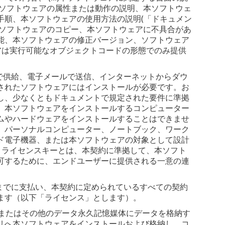
本ソフトウェアの属性または動作の説明、本ソフトウェ
手順、本ソフトウェアの使用方法の説明(「ドキュメン
た本ソフトウェアのコピー、本ソフトウェアに不具合があ
能、本ソフトウェアの修正バージョン、ソフトウェア
アは実行可能なオブジェクトコードの形態でのみ提供
で供給、電子メールで送信、インターネットからダウ
されたソフトウェアにはインストールが必要です。お
し、少なくともドキュメントで規定された要件に準拠
。本ソフトウェアをインストールするコンピューター
ムやハードウェアをインストールすることはできませ
、パーソナルコンピューター、ノートブック、ワーク
ド電子機器、または本ソフトウェアの対象として設計
。ライセンスキーとは、本契約に準拠して、本ソフト
可するために、エンドユーザーに提供される一意の連
までに支払い、本契約に定められているすべての契約
ます（以下「ライセンス」とします）。
またはその他のデータ永久記憶媒体にデータを格納す
リへ本ソフトウェアをインストールおよび格納し、コ