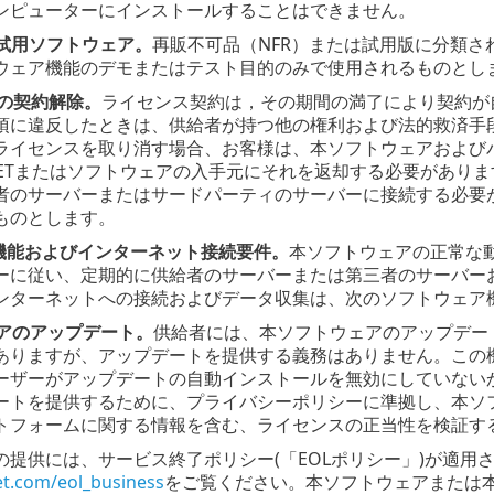
ンピューターにインストールすることはできません。
は試用ソフトウェア。
再販不可品（NFR）または試用版に分類
ウェア機能のデモまたはテスト目的のみで使用されるものとし
の契約解除。
ライセンス契約は，その期間の満了により契約が
項に違反したときは、供給者が持つ他の権利および法的救済手
ライセンスを取り消す場合、お客様は、本ソフトウェアおよび
SETまたはソフトウェアの入手元にそれを返却する必要があり
者のサーバーまたはサードパーティのサーバーに接続する必要
ものとします。
機能およびインターネット接続要件。
本ソフトウェアの正常な
ーに従い、定期的に供給者のサーバーまたは第三者のサーバー
ンターネットへの接続およびデータ収集は、次のソフトウェア
アのアップデート。
供給者には、本ソフトウェアのアップデー
ありますが、アップデートを提供する義務はありません。この
ーザーがアップデートの自動インストールを無効にしていない
ートを提供するために、プライバシーポリシーに準拠し、本ソ
トフォームに関する情報を含む、ライセンスの正当性を検証す
の提供には、サービス終了ポリシー(「EOLポリシー」)が適用
et.com/eol_business
をご覧ください。本ソフトウェアまたは本