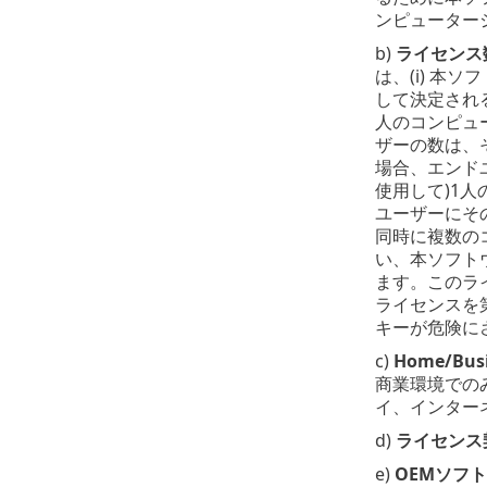
ンピューター
b)
ライセンス
は、(i) 本
して決定され
人のコンピュ
ザーの数は、
場合、エンド
使用して)1
ユーザーにそ
同時に複数の
い、本ソフト
ます。このラ
ライセンスを
キーが危険に
c)
Home/Busi
商業環境での
イ、インターネ
d)
ライセンス
e)
OEMソフ