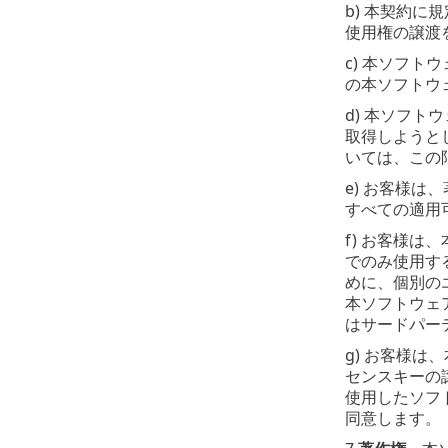
b) 本契約
使用権の譲渡
c) 本ソフ
の本ソフトウ
d) 本ソフ
取得しようと
いては、この
e) お客様
すべての適用
f) お客様
でのみ使用す
めに、個別の
本ソフトウェ
はサードパー
g) お客様
センスキーの
使用したソフ
同意します。