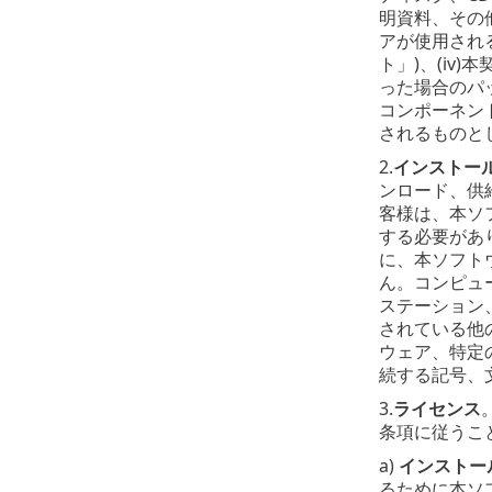
明資料、その
アが使用され
ト」)、(i
った場合のパ
コンポーネン
されるものと
2.
インストー
ンロード、供
客様は、本ソ
する必要があ
に、本ソフト
ん。コンピュ
ステーション
されている他
ウェア、特定
続する記号、
3.
ライセンス
条項に従うこ
a)
インストー
るために本ソ