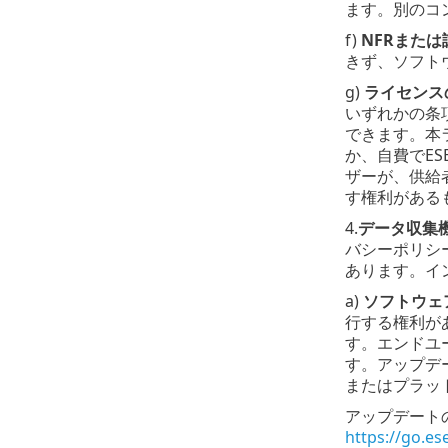
ます。別のコ
f)
NFRまた
きず、ソフト
g)
ライセンス
いずれかの条
できます。本
か、自費でE
ザーが、供給
す権利がある
4.
データ収集
バシーポリシ
あります。イ
a)
ソフトウェ
行する権利が
す。エンドユ
す。アップデ
またはプラッ
アップデート
https://go.es