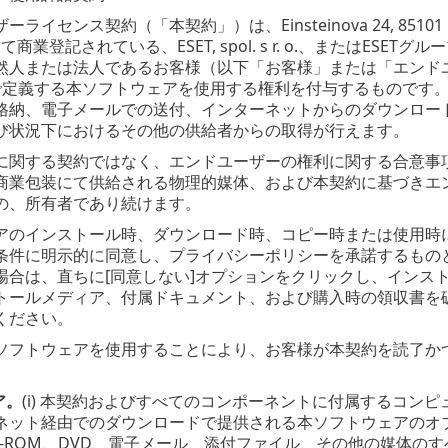
イセンス契約（「本契約」）は、Einsteinova 24, 85101 Brat
として商業登記されている、ESET, spol. s r. o.、またはE
然人または法人であるお客様（以下「お客様」または「エンド
で定義する本ソフトウェアを使用する権利を付与するものです
格納、電子メールでの送付、インターネットからのダウンロー
び状況下におけるその他の供給者からの取得が行えます。
に関する契約ではなく、エンドユーザーの権利に関する合意事
商業包装にて供給される物理的媒体、および本契約に基づきエ
の、所有者であり続けます。
アのインストール時、ダウンロード時、コピー時または使用時に
条件に明示的に同意し、プライバシーポリシーを承諾するもの
場合は、直ちに[同意しない]オプションをクリックし、インス
トールメディア、付属ドキュメント、および購入時の領収書を破
ください。
ソフトウェアを使用することにより、お客様が本契約を読了か
ア。
(i) 本契約およびすべてのコンポーネントに付属するコンピュ
ネット経由でのダウンロードで提供される本ソフトウェアのオ
-ROM、DVD、電子メール、添付ファイル、その他の媒体のすべ