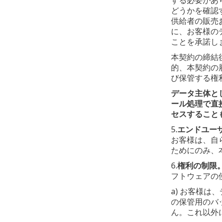
どうかを確認
供給者の販売
に、お客様の
ことを承諾し
本契約の締結
的、本契約の
び保管する権
データ主体と
ール処理で直
セスすること
5.
エンドユー
お客様は、自
ためにのみ、
6.
権利の制限
フトウェアの
a) お客様
の保管用のバ
ん。これ以外