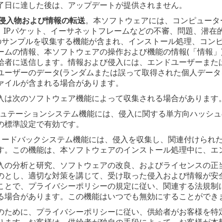
了日に達した後は、アップデートが提供されません。
侵入物および情報の転送
。本ソフトウェアには、コンピュータ
L、IPパケット、イーサネットフレームなどの不審、問題、潜
)のサンプルを収集する機能が含まれ、インストール処理、コン
ームの情報、本ソフトウェアの操作および機能の情報(「情報」)
給者に送信します。情報および侵入には、エンドユーザーまた
ユーザーのデータ(ランダムまたは誤って取得された個人データ
ァイルが含まれる場合があります。
入は次のソフトウェア機能によって収集される場合があります
ridレピュテーションシステム機能には、侵入に関する単方向ハ
の標準設定で有効です。
Gridフィードバックシステム機能には、侵入を収集し、関連付け
す。この機能は、本ソフトウェアのインストール処理中に、エ
入の分析と研究、ソフトウェアの改良、およびライセンスの正
のとし、適切な対策を講じて、受け取った侵入および情報が安
ことで、プライバシーポリシーの規定に従い、関連する法規制
る場合があります。この機能はいつでも無効にすることができ
のために、プライバシーポリシーに従い、供給者がお客様を特
ります。お客様は、供給者が独自の手段によって、お客様が本