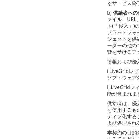
るサービス終
b)
供給者への
ァイル、UR
ト(「侵入」
プラットフォ
ジェクトを供
ーターの他の
響を受けるフ
情報および侵
i.LiveG
ソフトウェア
ii.Live
能が含まれま
供給者は、侵
を使用するも
ティブ化する
よび処理され
本契約の目的
する必要があ