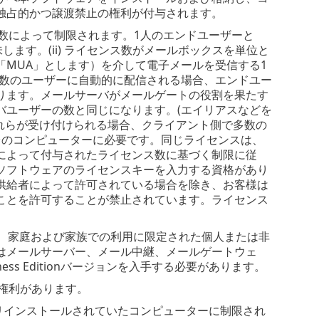
独占的かつ譲渡禁止の権利が付与されます。
数によって制限されます。1人のエンドユーザーと
します。(ii) ライセンス数がメールボックスを単位と
MUA」とします）を介して電子メールを受信する1
複数のユーザーに自動的に配信される場合、エンドユー
ります。メールサーバがメールゲートの役割を果たす
バユーザーの数と同じになります。(エイリアスなどを
れらが受け付けられる場合、クライアント側で多数の
台のコンピューターに必要です。同じライセンスは、
によって付与されたライセンス数に基づく制限に従
ソフトウェアのライセンスキーを入力する資格があり
供給者によって許可されている場合を除き、お客様は
ことを許可することが禁止されています。ライセンス
ョンは、家庭および家族での利用に限定された個人または非
はメールサーバー、メール中継、メールゲートウェ
s Editionバージョンを入手する必要があります。
権利があります。
リインストールされていたコンピューターに制限され