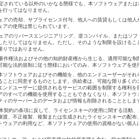
に規定されている以外のいかなる態様でも、本ソフトウェアまた
を行ってはなりません。
トウェアの売却、サブライセンス付与、他人への賃貸もしくは他
ェアの使用は禁じられています。
トウェアのリバースエンジニアリング、逆コンパイル、またはソ
したりしてはなりません。ただし、そのような制限を設けるこ
限りではありません。
は、著作権法およびその他の知的財産権から生じる、適用可能な
可能な法的規制に従う態様においてのみ、本ソフトウェアを使
は、本ソフトウェアおよびその機能を、他のエンドユーザーがそ
ることに同意するものとします。供給者は、可能な限り多くの
エンドユーザーに提供されるサービスの範囲を制限する権利を
アのすべての機能を使用することもできなくなり、本ソフトウ
ティのサーバー上のデータおよび情報も削除されることとしま
は、本契約の条項に反して、ライセンスキーの使用に関する活動
譲渡、不正複製、複製または生成されたライセンスキーの配布
トウェアの利用など、本ソフトウェアの使用の資格がない個人