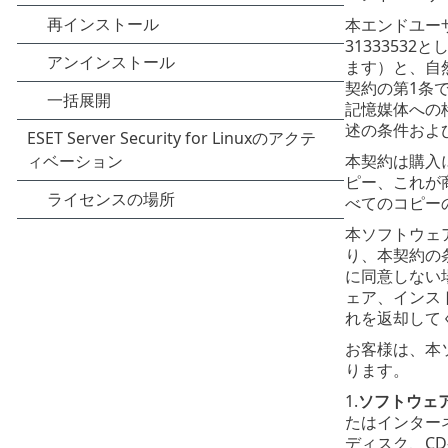
本エンドユーザーラ
31333532
ます）と、自
契約の第1条
記憶媒体への
述の条件およ
本契約は購入
ピー、これが
べてのコピー
本ソフトウェ
り、本契約の
に同意しない
ェア、インス
れを返却して
お客様は、本
ります。
1.
ソフトウェ
たはインター
ディスク、CD