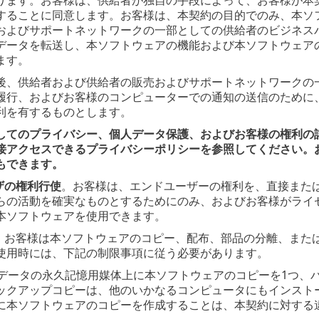
することに同意します。お客様は、本契約の目的でのみ、本ソ
およびサポートネットワークの一部としての供給者のビジネス
データを転送し、本ソフトウェアの機能および本ソフトウェア
ます。
後、供給者および供給者の販売およびサポートネットワークの
履行、およびお客様のコンピューターでの通知の送信のために
利を有するものとします。
してのプライバシー、個人データ保護、およびお客様の権利の
接アクセスできるプライバシーポリシーを参照してください。
もできます。
ザの権利行使
。お客様は、エンドユーザーの権利を、直接また
らの活動を確実なものとするためにのみ、およびお客様がライ
本ソフトウェアを使用できます。
。
お客様は本ソフトウェアのコピー、配布、部品の分離、また
使用時には、下記の制限事項に従う必要があります。
は、データの永久記憶用媒体上に本ソフトウェアのコピーを1つ
ックアップコピーは、他のいかなるコンピュータにもインスト
に本ソフトウェアのコピーを作成することは、本契約に対する