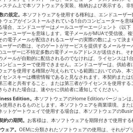
システム上で本ソフトウェアを実装、格納および表示する、非
数の規定。
本ソフトウェアを使用する権利は、エンドユーザー
ソフトウェアがインストールされている1台のコンピューターを意味
る場合、エンドユーザーはメールユーザーエージェント（以下「
ーターユーザーを意味します。電子メールがMUAで受信後、
その電子メールが配信されるユーザーの実際の数によって決ま
ユーザーの数は、そのゲートがサービスを提供するメールサー
人のユーザーに不特定多数の電子メールアドレスが送信され、そ
のメールが自動的に配信されるのでなければ、ライセンスは1
コンピューターで使用できません。エンドユーザーは、供給者
ウェアを使用する権限が与えられている範囲においてのみ、本
イセンスキーは機密情報であると見なされます。本契約または
第三者と共有すること、または第三者がライセンスを使用する
さらされた場合は、速やかに供給者に通知してください。
ness Edition。
本ソフトウェアのHome Editionバージ
み使用されるものとします。本ソフトウェアを商業環境、また
ットゲートウェイで使用する場合は、本ソフトウェアのBusines
契約の期間。
お客様は、本ソフトウェアを期限付きで使用する
トウェア。
OEMに分類されたソフトウェアの使用は、それがプ