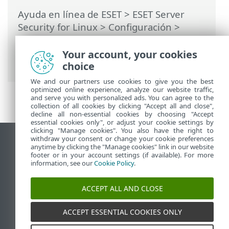
Ayuda en línea de ESET
>
ESET Server
Security for Linux
>
Configuración
>
Protecciones
>
Protección del acceso a la
Web
>
Administración de direcciones URL
Your account, your cookies
> Crear nueva lista
choice
We and our partners use cookies to give you the best
optimized online experience, analyze our website traffic,
and serve you with personalized ads. You can agree to the
collection of all cookies by clicking "Accept all and close",
decline all non-essential cookies by choosing "Accept
essential cookies only", or adjust your cookie settings by
clicking "Manage cookies". You also have the right to
withdraw your consent or change your cookie preferences
Ver sitio para ordenador
anytime by clicking the "Manage cookies" link in our website
footer or in your account settings (if available). For more
End of Life
information, see our
Cookie Policy
.
Base de conocimiento de ESET
Foro de ESET
ACCEPT ALL AND CLOSE
ESET Status Portal
Soporte técnico regional
ACCEPT ESSENTIAL COOKIES ONLY