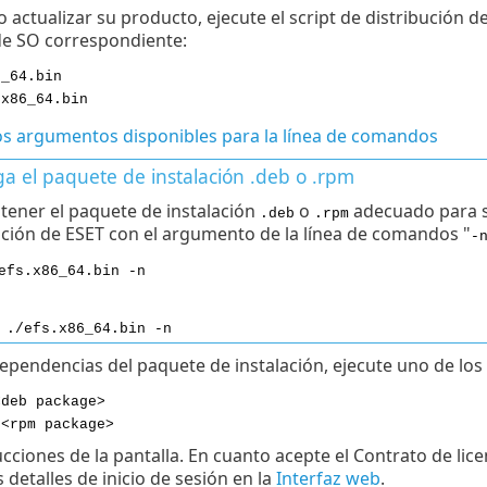
o actualizar su producto, ejecute el script de distribución d
de SO correspondiente:
6_64.bin
.x86_64.bin
os argumentos disponibles para la línea de comandos
a el paquete de instalación .deb o .rpm
tener el paquete de instalación
o
adecuado para su
.deb
.rpm
ución de ESET con el argumento de la línea de comandos "
-
efs.x86_64.bin -n
 ./efs.x86_64.bin -n
dependencias del paquete de instalación, ejecute uno de lo
<deb package>
 <rpm package>
ucciones de la pantalla. En cuanto acepte el Contrato de licen
 detalles de inicio de sesión en la
Interfaz web
.