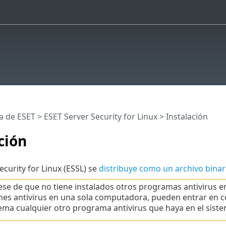
a de ESET
>
ESET Server Security for Linux
>
Instalación
ción
ecurity for Linux (ESSL) se
distribuye como un archivo binar
se de que no tiene instalados otros programas antivirus en
nes antivirus en una sola computadora, pueden entrar en c
tema cualquier otro programa antivirus que haya en el siste