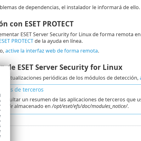
oblemas de dependencias, el instalador le informará de ello.
ión con ESET PROTECT
ementar ESET Server Security for Linux de forma remota e
 ESET PROTECT
de la ayuda en línea.
io,
active la interfaz web de forma remota
.
n de ESET Server Security for Linux
las actualizaciones periódicas de los módulos de detección,
iones de terceros
d
onsultar un resumen de las aplicaciones de terceros que usa
h
y
_mode
almacenado en
/opt/eset/efs/doc/modules_notice/
.
y
e
o
s
e
e