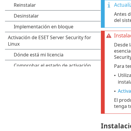
Actuali
Antes d
del sis
Instala
Desde l
esencia
Security
Para te
Utiliz
•
insta
Activa
•
El prod
tenga t
Instalac