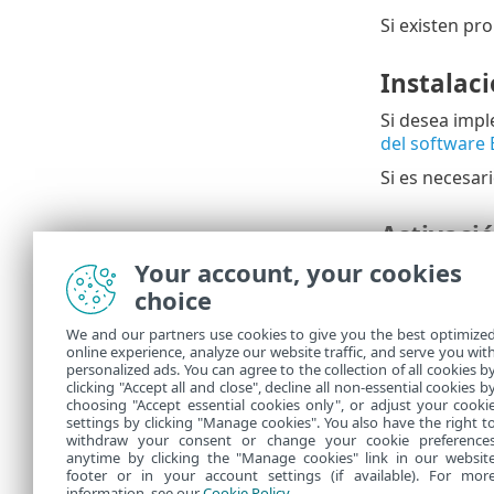
Si existen pr
Instalac
Si desea impl
del software
Si es necesar
Activació
Your account, your cookies
Para activar 
choice
Aplicac
We and our partners use cookies to give you the best optimize
Puede c
online experience, analyze our website traffic, and serve you wit
personalized ads. You can agree to the collection of all cookies b
NOTICE
clicking "Accept all and close", decline all non-essential cookies b
choosing "Accept essential cookies only", or adjust your cooki
settings by clicking "Manage cookies". You also have the right t
withdraw your consent or change your cookie preference
anytime by clicking the "Manage cookies" link in our websit
footer or in your account settings (if available). For mor
information, see our
Cookie Policy
.