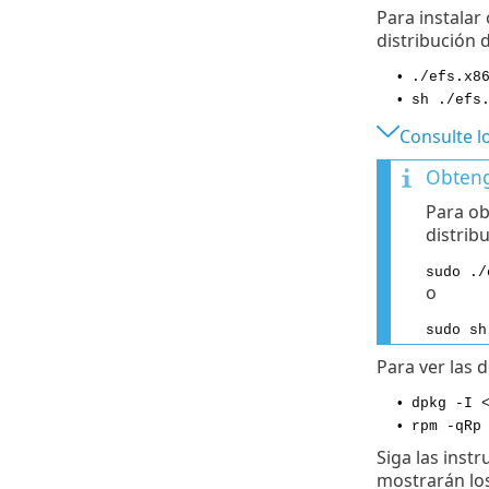
Para instalar 
distribución 
•
./efs.x8
•
sh ./efs
Consulte l
Obteng
Para ob
distrib
sudo ./
o
sudo sh
Para ver las 
•
dpkg -I 
•
rpm -qRp
Siga las instr
mostrarán los