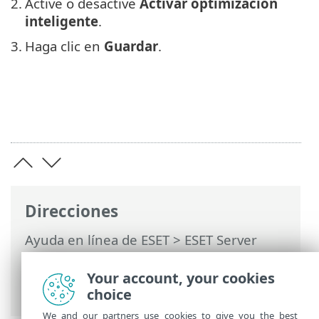
2.
Active o desactive
Activar optimización
inteligente
.
3.
Haga clic en
Guardar
.
Direcciones
Ayuda en línea de ESET
>
ESET Server
Security for Linux
>
Configuración
>
Protecciones
> Protección del sistema de
Your account, your cookies
archivos en tiempo real
choice
We and our partners use cookies to give you the best