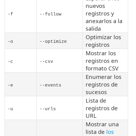
nuevos
registros y
-f
--follow
anexarlos a la
salida
Optimizar los
-o
--optimize
registros
Mostrar los
registros en
-c
--csv
formato CSV
Enumerar los
registros de
-e
--events
sucesos
Lista de
registros de
-u
--urls
URL
Mostrar una
lista de
los